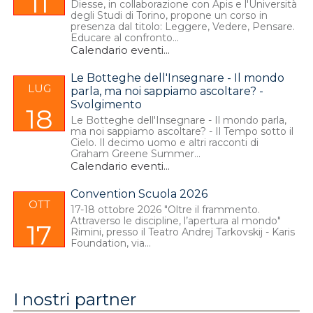
11
Diesse, in collaborazione con Apis e l'Università
degli Studi di Torino, propone un corso in
presenza dal titolo: Leggere, Vedere, Pensare.
Educare al confronto...
Calendario eventi
...
Le Botteghe dell'Insegnare - Il mondo
LUG
parla, ma noi sappiamo ascoltare? -
Svolgimento
18
Le Botteghe dell'Insegnare - Il mondo parla,
ma noi sappiamo ascoltare? - Il Tempo sotto il
Cielo. Il decimo uomo e altri racconti di
Graham Greene Summer...
Calendario eventi
...
Convention Scuola 2026
OTT
17-18 ottobre 2026 "Oltre il frammento.
Attraverso le discipline, l’apertura al mondo"
17
Rimini, presso il Teatro Andrej Tarkovskij - Karis
Foundation, via...
I nostri partner