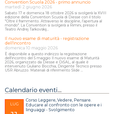
Convention Scuola 2026 - primo annuncio
martedì 2 giugno 2026
Leggi la convocazione con
l'ordine del giorno
.
Sabato 17 e domenica 18 ottobre 2026 si svolgerà la XVIII
edizione della Convention Scuola di Diesse con il titolo
Leggi le indicazioni su come
"Oltre il frammento. Attraverso le discipline, l’apertura al
partecipare e votare
.
mondo". La Convention si svolgerà a Rimini, presso il
Teatro Andrej Tarkovskij...
Il nuovo esame di maturità - registrazione
dell'incontro
domenica 10 maggio 2026
È disponibile a questo indirizzo la registrazione
dell'incontro del 5 maggio Il nuovo esame di Maturità
2026, organizzato da Diesse e DiSAL, al quale è
intervenuto Giuliano Bocchia, Dirigente Tecnico presso
USR Abruzzo. Materiali di riferimento Slide ...
Calendario eventi
...
Corso Leggere, Vedere, Pensare.
LUG
Educare al confronto con le opere e i
linguaggi - Svolgimento