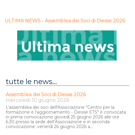
ULTIMA NEWS - Assemblea dei Soci di Diesse 2026
LL’assemblea dei soci
dell'Associazione "Centro per la
formazione e l'aggiornamento -
tutte le news
...
Diesse ETS" è convocata in prima
convocazione giovedì 25 giugno
Assemblea dei Soci di Diesse 2026
2026 alle ore 6.30 presso la sede
mercoledì 10 giugno 2026
dell’Associazione e in
seconda
L’assemblea dei soci dell'Associazione "Centro per la
convocazione
:
formazione e l'aggiornamento - Diesse ETS" è convocata
in prima convocazione giovedì 25 giugno 2026 alle ore
venerdì 26 giugno 2026 alle ore
6.30 presso la sede dell’Associazione e in seconda
17.00
convocazione: venerdì 26 giugno 2026 a...
su piattaforma
Zoom
.