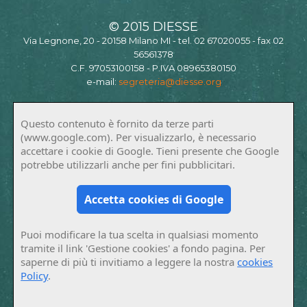
© 2015 DIESSE
Via Legnone, 20 - 20158 Milano MI - tel. 02 67020055 - fax 02
56561378
C.F. 97053100158 - P.IVA 08965380150
e-mail:
segreteria@diesse.org
Questo contenuto è fornito da terze parti
(www.google.com). Per visualizzarlo, è necessario
accettare i cookie di Google. Tieni presente che Google
potrebbe utilizzarli anche per fini pubblicitari.
Accetta cookies di Google
Puoi modificare la tua scelta in qualsiasi momento
tramite il link 'Gestione cookies' a fondo pagina. Per
saperne di più ti invitiamo a leggere la nostra
cookies
Policy
.