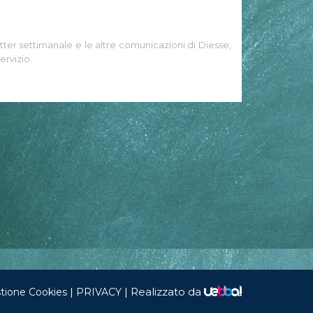
tter settimanale e le altre comunicazioni di Diesse,
ervizio.
|
|
Realizzato da
tione Cookies
PRIVACY