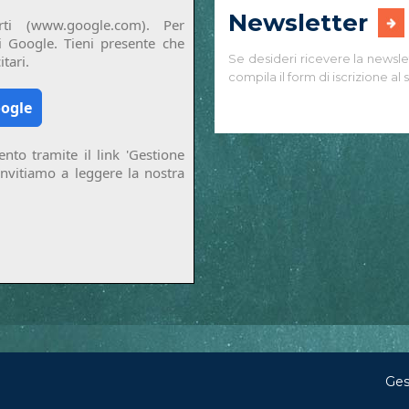
Newsletter
ti (www.google.com). Per
di Google. Tieni presente che
Se desideri ricevere la newsle
tari.
compila il form di iscrizione al s
oogle
nto tramite il link 'Gestione
invitiamo a leggere la nostra
Ges