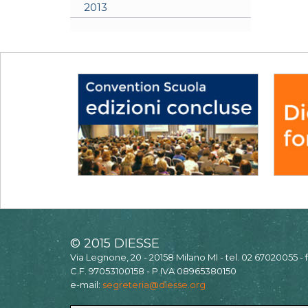
2013
© 2015 DIESSE
Via Legnone, 20 - 20158 Milano MI - tel. 02 67020055 -
C.F. 97053100158 - P.IVA 08965380150
e-mail:
segreteria@diesse.org