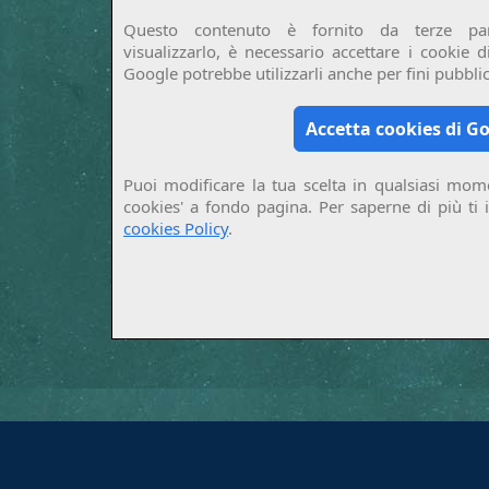
Questo contenuto è fornito da terze par
visualizzarlo, è necessario accettare i cookie 
Google potrebbe utilizzarli anche per fini pubblici
Accetta cookies di G
Puoi modificare la tua scelta in qualsiasi mome
cookies' a fondo pagina. Per saperne di più ti 
cookies Policy
.