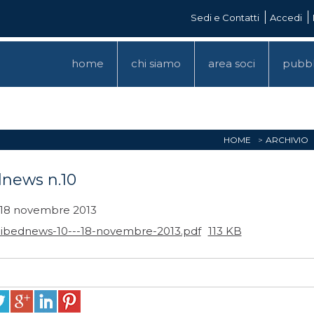
Sedi e Contatti
Accedi
home
chi siamo
area soci
pubbl
HOME
ARCHIVIO
dnews n.10
 18 novembre 2013
libednews-10---18-novembre-2013.pdf
113 KB