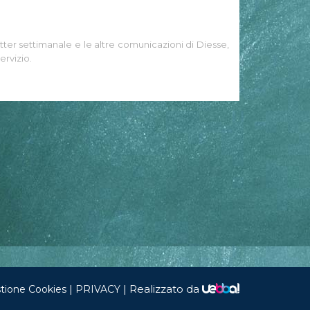
tter settimanale e le altre comunicazioni di Diesse,
ervizio.
|
|
Realizzato da
tione Cookies
PRIVACY