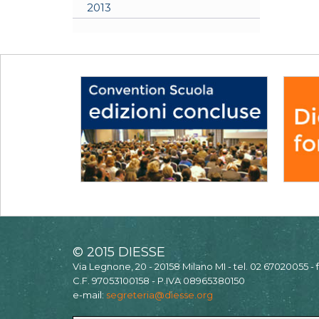
2013
© 2015 DIESSE
Via Legnone, 20 - 20158 Milano MI - tel. 02 67020055 -
C.F. 97053100158 - P.IVA 08965380150
e-mail:
segreteria@diesse.org