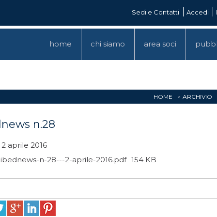
Sedi e Contatti
Accedi
home
chi siamo
area soci
pubbl
HOME
ARCHIVIO
dnews n.28
2 aprile 2016
libednews-n-28---2-aprile-2016.pdf
154 KB