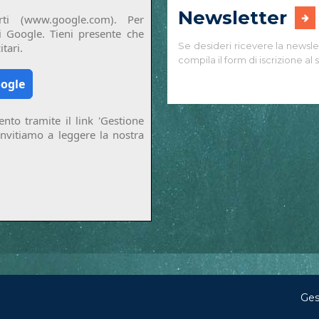
Newsletter
ti (www.google.com). Per
di Google. Tieni presente che
Se desideri ricevere la newsle
tari.
compila il form di iscrizione al s
oogle
nto tramite il link 'Gestione
invitiamo a leggere la nostra
Ges