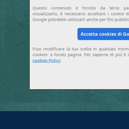
Questo contenuto è fornito da terze par
visualizzarlo, è necessario accettare i cookie 
Google potrebbe utilizzarli anche per fini pubblici
Accetta cookies di G
Puoi modificare la tua scelta in qualsiasi mome
cookies' a fondo pagina. Per saperne di più ti 
cookies Policy
.