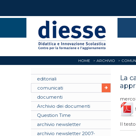
HOME
ARCHIVIO
COMUNI
La c
editoriali
appr
comunicati
documenti
mercol
Archivio dei documenti
Question Time
Il test
archivio newsletter
archivio newsletter 2007-