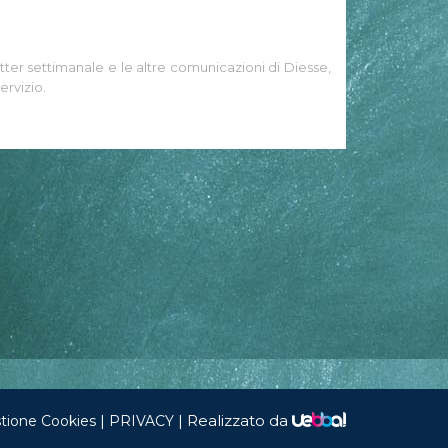
tter settimanale e le altre comunicazioni di Diesse,
ervizio.
|
|
Realizzato da
tione Cookies
PRIVACY