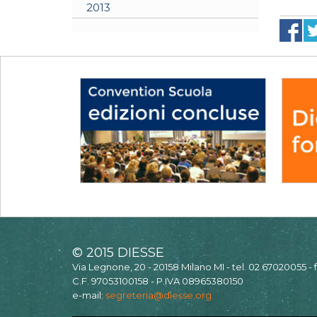
2013
© 2015 DIESSE
Via Legnone, 20 - 20158 Milano MI - tel. 02 67020055 -
C.F. 97053100158 - P.IVA 08965380150
e-mail:
segreteria@diesse.org