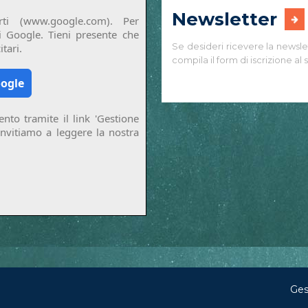
Newsletter
ti (www.google.com). Per
di Google. Tieni presente che
Se desideri ricevere la newsle
tari.
compila il form di iscrizione al s
oogle
nto tramite il link 'Gestione
invitiamo a leggere la nostra
Ges