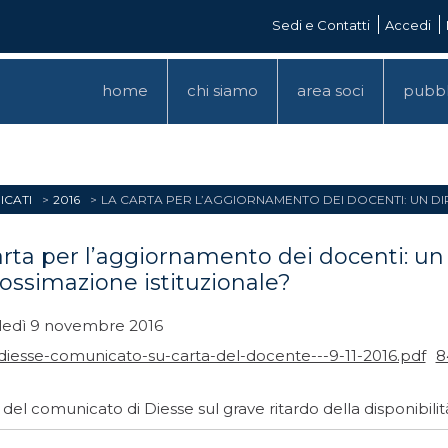
Sedi e Contatti
Accedi
home
chi siamo
area soci
pubbl
CATI
2016
LA CARTA PER L’AGGIORNAMENTO DEI DOCENTI: UN DI
arta per l’aggiornamento dei docenti: un 
ossimazione istituzionale?
edì 9 novembre 2016
diesse-comunicato-su-carta-del-docente---9-11-2016.pdf
8
o del comunicato di Diesse sul grave ritardo della disponibil