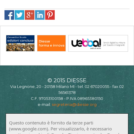
© 2015 DIESSE
Via Legnone, 20 - 20158 Milano MI - tel. 02 67020055 - fax 02
56561378
C.F. 97053100158 - P.IVA 08965380150
e-mail:
segreteria@diesse.org
Questo contenuto è fornito da terze parti
(www.google.com). Per visualizzarlo, è necessario