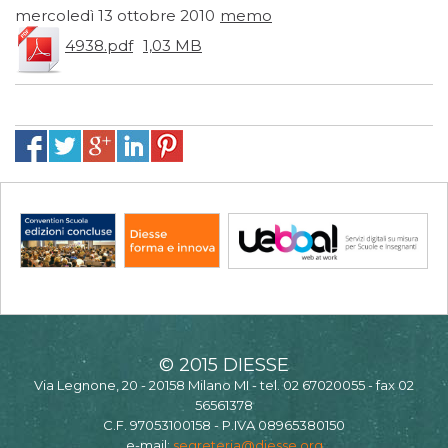
mercoledì 13 ottobre 2010
memo
4938.pdf
1,03 MB
© 2015 DIESSE
Via Legnone, 20 - 20158 Milano MI - tel. 02 67020055 - fax 02
56561378
C.F. 97053100158 - P.IVA 08965380150
e-mail:
segreteria@diesse.org