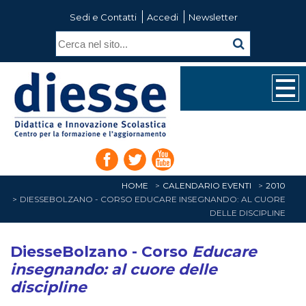
Sedi e Contatti
Accedi
Newsletter
HOME
CALENDARIO EVENTI
2010
DIESSEBOLZANO - CORSO EDUCARE INSEGNANDO: AL CUORE
DELLE DISCIPLINE
DiesseBolzano - Corso
Educare
insegnando: al cuore delle
discipline