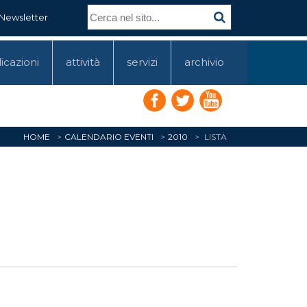
Newsletter
icazioni
attività
servizi
archivio
HOME
CALENDARIO EVENTI
2010
LISTA