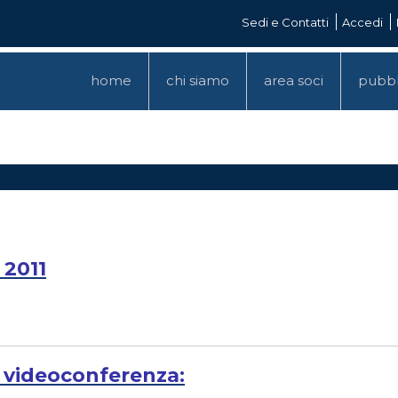
Sedi e Contatti
Accedi
home
chi siamo
area soci
pubbl
 2011
n videoconferenza: