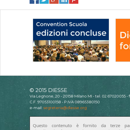
© 2015 DIESSE
Via Legnone, 20 - 20158 Milano MI - tel. 02 67020055 -
C.F. 97053100158 - P.IVA 08965380150
e-mail:
segreteria@diesse.org
Questo contenuto è fornito da terze par