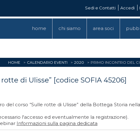
Sedi e Contatti
Accedi
home
chi siamo
area soci
pubbl
HOME
CALENDARIO EVENTI
2020
PRIMO INCONTRO DEL COR
 rotte di Ulisse” [codice SOFIA 45206]
o del corso “Sulle rotte di Ulisse” della Bottega Storia nel
ecessario l'accesso ed eventualmente la registrazione).
webinar
Informazioni sulla pagina dedicata