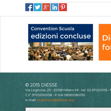
© 2015 DIESSE
Via Legnone, 20 - 20158 Milano MI - tel. 02 67020055 -
C.F. 97053100158 - P.IVA 08965380150
e-mail:
segreteria@diesse.org