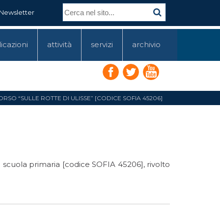
Newsletter
icazioni
attività
servizi
archivio
SO “SULLE ROTTE DI ULISSE” [CODICE SOFIA 45206]
la scuola primaria [codice SOFIA 45206], rivolto