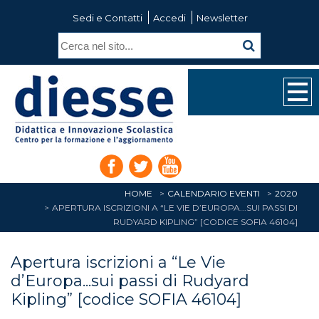
Sedi e Contatti
Accedi
Newsletter
HOME
CALENDARIO EVENTI
2020
APERTURA ISCRIZIONI A “LE VIE D’EUROPA...SUI PASSI DI
RUDYARD KIPLING” [CODICE SOFIA 46104]
Apertura iscrizioni a “Le Vie
d’Europa...sui passi di Rudyard
Kipling” [codice SOFIA 46104]