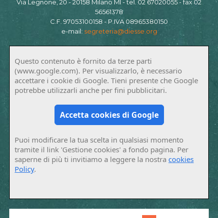
Via Legnone, 20 - 20158 Milano MI - tel. 02 67020055 - fax 02
56561378
C.F. 97053100158 - P.IVA 08965380150
e-mail:
segreteria@diesse.org
Questo contenuto è fornito da terze parti
(www.google.com). Per visualizzarlo, è necessario
accettare i cookie di Google. Tieni presente che Google
potrebbe utilizzarli anche per fini pubblicitari.
Accetta cookies di Google
Puoi modificare la tua scelta in qualsiasi momento
tramite il link 'Gestione cookies' a fondo pagina. Per
saperne di più ti invitiamo a leggere la nostra
cookies
Policy
.