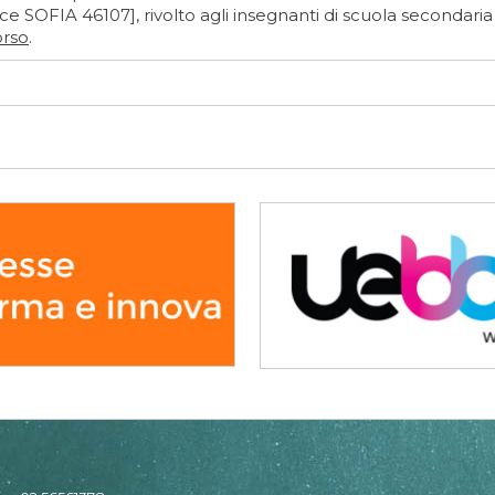
ce SOFIA 46107], rivolto agli insegnanti di scuola secondari
orso
.