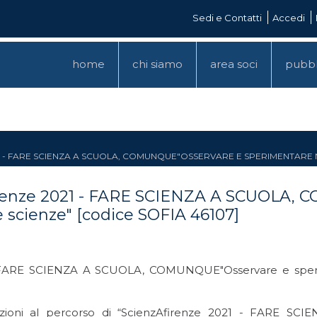
Sedi e Contatti
Accedi
home
chi siamo
area soci
pubbl
21 - FARE SCIENZA A SCUOLA, COMUNQUE"OSSERVARE E SPERIMENTARE N
Afirenze 2021 - FARE SCIENZA A SCUOLA
e scienze" [codice SOFIA 46107]
1 - FARE SCIENZA A SCUOLA, COMUNQUE"Osservare e sperim
rizioni al percorso di “ScienzAfirenze 2021 - FARE 