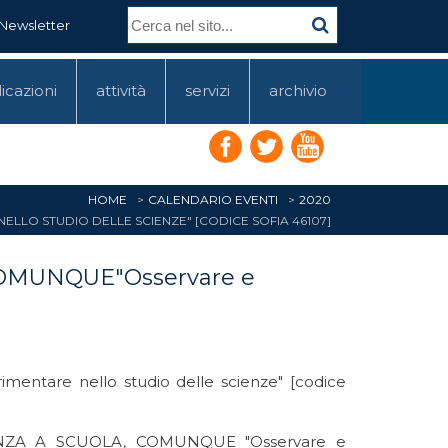
Newsletter
icazioni
attività
servizi
archivio
HOME
CALENDARIO EVENTI
2020
ELLO STUDIO DELLE SCIENZE" [CODICE SOFIA 46107]
, COMUNQUE"Osservare e
entare nello studio delle scienze" [codice
SCIENZA A SCUOLA, COMUNQUE "Osservare e