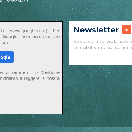
 fax 02 56561378
Newsletter
ti (www.google.com). Per
di Google. Tieni presente che
Se desideri ricevere la newsle
tari.
compila il form di iscrizione al s
oogle
nto tramite il link 'Gestione
invitiamo a leggere la nostra