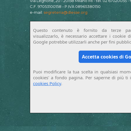
Via Legnone, 20 - 20158 Milano MI - tel. 02 67020055 -
C.F. 97053100158 - P.IVA 08965380150
e-mail:
segreteria@diesse.org
Questo contenuto è fornito da terze par
visualizzarlo, è necessario accettare i cookie 
Google potrebbe utilizzarli anche per fini pubblici
Accetta cookies di G
Puoi modificare la tua scelta in qualsiasi mome
cookies' a fondo pagina. Per saperne di più ti 
cookies Policy
.