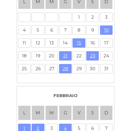
L
M
M
G
V
S
D
1
2
3
4
5
6
7
8
9
10
11
12
13
14
15
16
17
18
19
20
21
22
23
24
25
26
27
28
29
30
31
FEBBRAIO
L
M
M
G
V
S
D
1
2
3
4
5
6
7