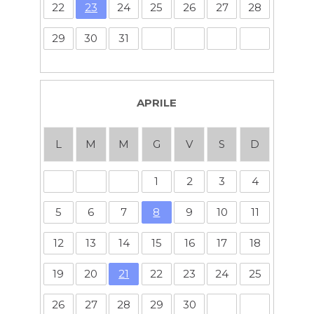
22
23
24
25
26
27
28
29
30
31
APRILE
L
M
M
G
V
S
D
1
2
3
4
5
6
7
8
9
10
11
12
13
14
15
16
17
18
19
20
21
22
23
24
25
26
27
28
29
30