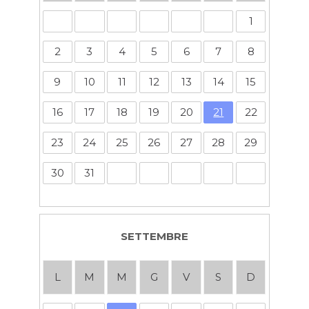
1
2
3
4
5
6
7
8
9
10
11
12
13
14
15
16
17
18
19
20
21
22
23
24
25
26
27
28
29
30
31
SETTEMBRE
L
M
M
G
V
S
D