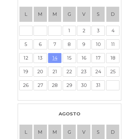
L
M
M
G
V
S
D
1
2
3
4
5
6
7
8
9
10
11
12
13
14
15
16
17
18
19
20
21
22
23
24
25
26
27
28
29
30
31
AGOSTO
L
M
M
G
V
S
D