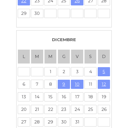
22
23
24
25
26
27
28
29
30
DICEMBRE
L
M
M
G
V
S
D
1
2
3
4
5
6
7
8
9
10
11
12
13
14
15
16
17
18
19
20
21
22
23
24
25
26
27
28
29
30
31