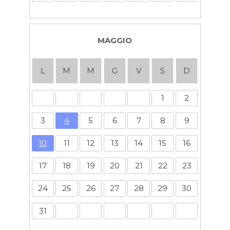
MAGGIO
L
M
M
G
V
S
D
1
2
3
4
5
6
7
8
9
10
11
12
13
14
15
16
17
18
19
20
21
22
23
24
25
26
27
28
29
30
31