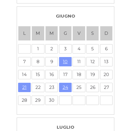
GIUGNO
L
M
M
G
V
S
D
1
2
3
4
5
6
7
8
9
10
11
12
13
14
15
16
17
18
19
20
21
22
23
24
25
26
27
28
29
30
LUGLIO