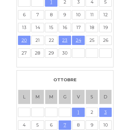
1
2
3
4
5
6
7
8
9
10
11
12
13
14
15
16
17
18
19
20
21
22
23
24
25
26
27
28
29
30
OTTOBRE
L
M
M
G
V
S
D
1
2
3
4
5
6
7
8
9
10