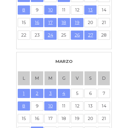
8
9
10
11
12
13
14
15
16
17
18
19
20
21
22
23
24
25
26
27
28
MARZO
L
M
M
G
V
S
D
1
2
3
4
5
6
7
8
9
10
11
12
13
14
15
16
17
18
19
20
21