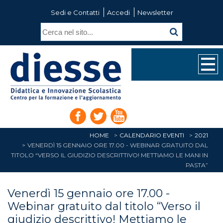
Sedi e Contatti
Accedi
Newsletter
HOME
CALENDARIO EVENTI
2021
VENERDÌ 15 GENNAIO ORE 17.00 - WEBINAR GRATUITO DAL
TITOLO “VERSO IL GIUDIZIO DESCRITTIVO! METTIAMO LE MANI IN
PASTA”
Venerdì 15 gennaio ore 17.00 -
Webinar gratuito dal titolo “Verso il
giudizio descrittivo! Mettiamo le