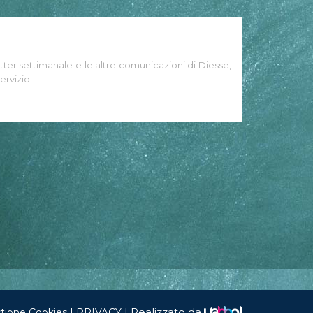
tter settimanale e le altre comunicazioni di Diesse,
ervizio.
|
|
Realizzato da
tione Cookies
PRIVACY