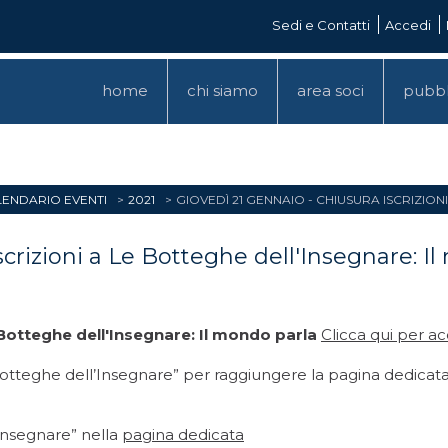
Sedi e Contatti
Accedi
home
chi siamo
area soci
pubbl
ENDARIO EVENTI
2021
GIOVEDÌ 21 GENNAIO - CHIUSURA ISCRIZIO
scrizioni a Le Botteghe dell'Insegnare: I
 Botteghe dell'Insegnare: Il mondo parla
Clicca qui
per acc
Botteghe dell’Insegnare” per raggiungere la pagina dedicata
’Insegnare” nella
pagina dedicata