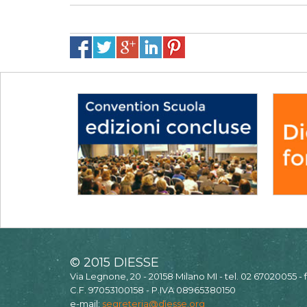
© 2015 DIESSE
Via Legnone, 20 - 20158 Milano MI - tel. 02 67020055 -
C.F. 97053100158 - P.IVA 08965380150
e-mail:
segreteria@diesse.org