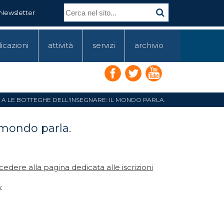
Newsletter
icazioni
attività
servizi
archivio
NI A LE BOTTEGHE DELL'INSEGNARE: IL MONDO PARLA.
l mondo parla.
edere alla pagina dedicata alle iscrizioni
: