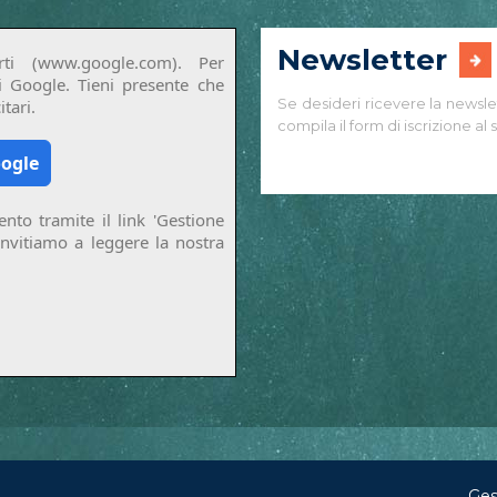
Newsletter
ti (www.google.com). Per
di Google. Tieni presente che
Se desideri ricevere la newsle
tari.
compila il form di iscrizione al s
oogle
nto tramite il link 'Gestione
invitiamo a leggere la nostra
Ges