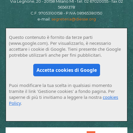
Via Legnone, 20 - 20158 Milano MI - tel. 02 67020055 - fax 02
56561378
C.F. 97053100158 - P.IVA 08965380150
e-mail:
segreteria@diesse.org
Questo contenuto è fornito da terze parti
(www.google.com). Per visualizzarlo, è necessario
accettare i cookie di Google. Tieni presente che Google
potrebbe utilizzarli anche per fini pubblicitari.
Accetta cookies di Google
Puoi modificare la tua scelta in qualsiasi momento
tramite il link 'Gestione cookies' a fondo pagina. Per
saperne di più ti invitiamo a leggere la nostra
cookies
Policy
.