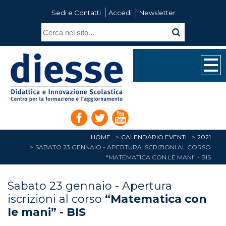
Sedi e Contatti
Accedi
Newsletter
HOME
CALENDARIO EVENTI
2021
SABATO 23 GENNAIO - APERTURA ISCRIZIONI AL CORSO
“MATEMATICA CON LE MANI” - BIS
Sabato 23 gennaio - Apertura
iscrizioni al corso
“Matematica con
le mani” - BIS