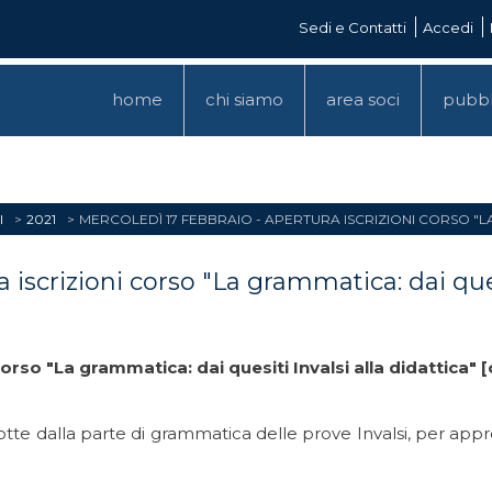
Sedi e Contatti
Accedi
home
chi siamo
area soci
pubbl
I
2021
MERCOLEDÌ 17 FEBBRAIO - APERTURA ISCRIZIONI CORSO "LA
 iscrizioni corso "La grammatica: dai quesi
 corso "La grammatica: dai quesiti Invalsi alla didattica"
otte dalla parte di grammatica delle prove Invalsi, per appro