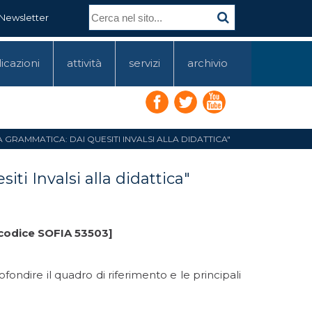
Newsletter
icazioni
attività
servizi
archivio
 GRAMMATICA: DAI QUESITI INVALSI ALLA DIDATTICA"
ti Invalsi alla didattica"
 [codice SOFIA 53503]
fondire il quadro di riferimento e le principali