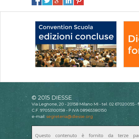
© 2015 DIESSE
Via Legnone, 20 - 20158 Milano MI - tel. 02 67020055 -
C.F. 97053100158 - P.IVA 08965380150
e-mail:
segreteria@diesse.org
Questo contenuto è fornito da terze par