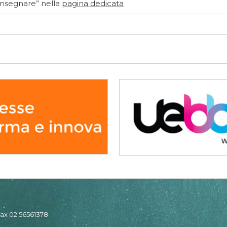
’Insegnare” nella
pagina dedicata
 fax 02 56561378