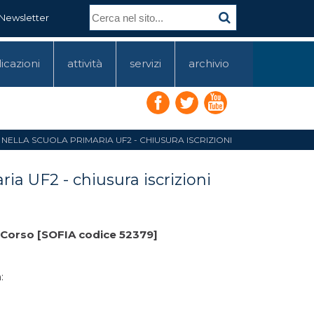
Newsletter
icazioni
attività
servizi
archivio
NELLA SCUOLA PRIMARIA UF2 - CHIUSURA ISCRIZIONI
ia UF2 - chiusura iscrizioni
F2 Corso [SOFIA codice 52379]
: