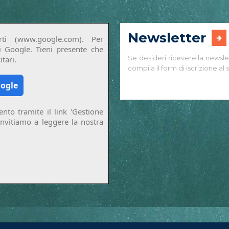
Newsletter
ti (www.google.com). Per
di Google. Tieni presente che
Se desideri ricevere la newsle
tari.
compila il form di iscrizione al s
oogle
nto tramite il link 'Gestione
invitiamo a leggere la nostra