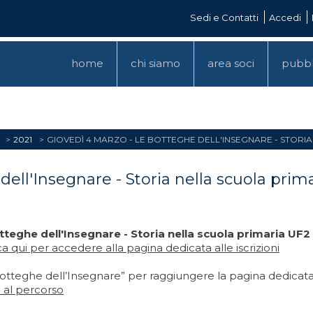
Sedi e Contatti
Accedi
home
chi siamo
area soci
pubbl
2021
GIOVEDÌ 4 MARZO - LE BOTTEGHE DELL'INSEGNARE - STORIA 
ell'Insegnare - Storia nella scuola primar
otteghe dell'Insegnare - Storia nella scuola primaria U
ca qui
per accedere alla pagina dedicata alle iscrizioni
Botteghe dell’Insegnare” per raggiungere la pagina dedicata
 al percorso