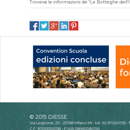
Troverai le informazioni de “Le Botteghe dell
© 2015 DIESSE
Via Legnone, 20 - 20158 Milano MI - tel. 02 67020055 -
C.F. 97053100158 - P.IVA 08965380150