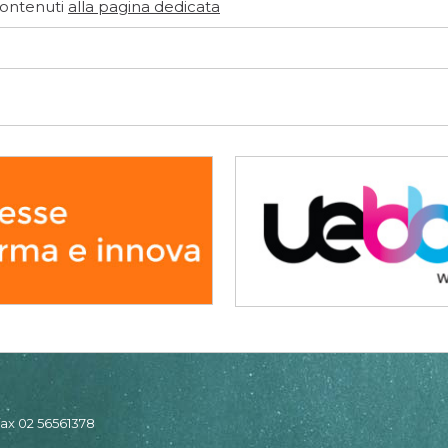
contenuti
alla pagina dedicata
 fax 02 56561378