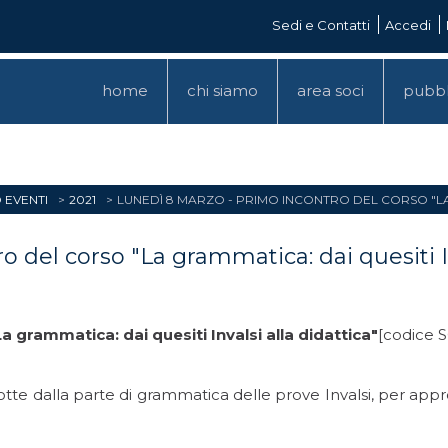
Sedi e Contatti
Accedi
home
chi siamo
area soci
pubbl
 EVENTI
2021
LUNEDÌ 8 MARZO - PRIMO INCONTRO DEL CORSO "LA 
 del corso "La grammatica: dai quesiti In
La grammatica: dai quesiti Invalsi alla didattica"
[codice 
otte dalla parte di grammatica delle prove Invalsi, per appro