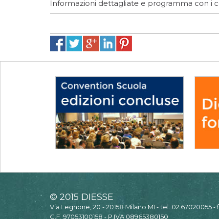
Informazioni dettagliate e programma con i 
© 2015 DIESSE
Via Legnone, 20 - 20158 Milano MI - tel. 02 67020055 -
C.F. 97053100158 - P.IVA 08965380150