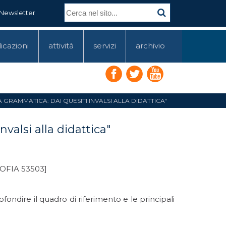
Newsletter
icazioni
attività
servizi
archivio
GRAMMATICA: DAI QUESITI INVALSI ALLA DIDATTICA"
valsi alla didattica"
SOFIA 53503]
fondire il quadro di riferimento e le principali