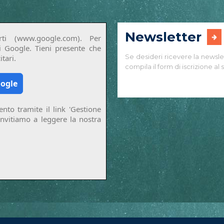
Newsletter
ti (www.google.com). Per
di Google. Tieni presente che
Se desideri ricevere la newsle
tari.
compila il form di iscrizione al s
oogle
nto tramite il link 'Gestione
invitiamo a leggere la nostra