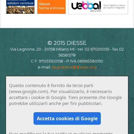
© 2015 DIESSE
Via Legnone, 20 - 20158 Milano MI - tel. 02 67020055 - fax 02
56561378
C.F. 97053100158 - P.IVA 08965380150
e-mail:
segreteria@diesse.org
Questo contenuto è fornito da terze parti
(www.google.com). Per visualizzarlo, è necessario
accettare i cookie di Google. Tieni presente che Google
potrebbe utilizzarli anche per fini pubblicitari.
Accetta cookies di Google
Puoi modificare la tua scelta in qualsiasi momento