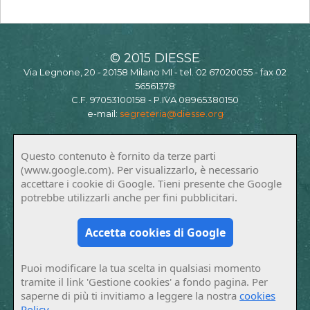
© 2015 DIESSE
Via Legnone, 20 - 20158 Milano MI - tel. 02 67020055 - fax 02
56561378
C.F. 97053100158 - P.IVA 08965380150
e-mail:
segreteria@diesse.org
Questo contenuto è fornito da terze parti
(www.google.com). Per visualizzarlo, è necessario
accettare i cookie di Google. Tieni presente che Google
potrebbe utilizzarli anche per fini pubblicitari.
Accetta cookies di Google
Puoi modificare la tua scelta in qualsiasi momento
tramite il link 'Gestione cookies' a fondo pagina. Per
saperne di più ti invitiamo a leggere la nostra
cookies
Policy
.