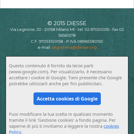
© 2015 DIESSE
Via Legnone, 20 - 20158 Milano MI - tel. 02 67020055 - fax 02
56561378
C.F. 97053100158 - P.IVA 08965380150
e-mail:
segreteria@diesse.org
Questo contenuto è fornito da terze parti
(www.google.com). Per visualizzarlo, è necessario
accettare i cookie di Google. Tieni presente che Google
potrebbe utilizzarli anche per fini pubblicitari.
Accetta cookies di Google
Puoi modificare la tua scelta in qualsiasi momento
tramite il link 'Gestione cookies' a fondo pagina. Per
saperne di più ti invitiamo a leggere la nostra
cookies
Policy
.