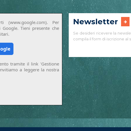
Newsletter
ti (www.google.com). Per
di Google. Tieni presente che
Se desideri ricevere la newsle
tari.
compila il form di iscrizione al s
oogle
nto tramite il link 'Gestione
invitiamo a leggere la nostra