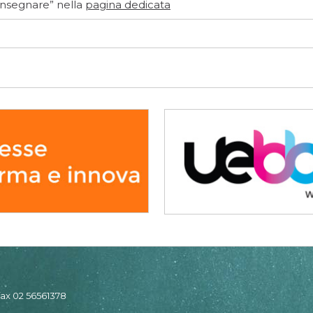
’Insegnare” nella
pagina dedicata
 fax 02 56561378