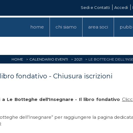
Sedi e Contatti
Accedi
home
chi siamo
area soci
pubbl
HOME
CALENDARIO EVENTI
2021
LE BOTTEGHE DELL'INSE
libro fondativo - Chiusura iscrizioni
i a Le Botteghe dell'Insegnare - Il libro fondativo
Clic
Botteghe dell’Insegnare” per raggiungere la pagina dedicata
o