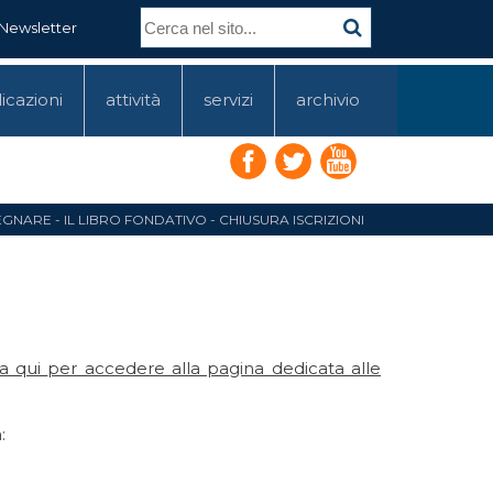
Newsletter
icazioni
attività
servizi
archivio
GNARE - IL LIBRO FONDATIVO - CHIUSURA ISCRIZIONI
ca qui
per accedere alla pagina dedicata alle
: