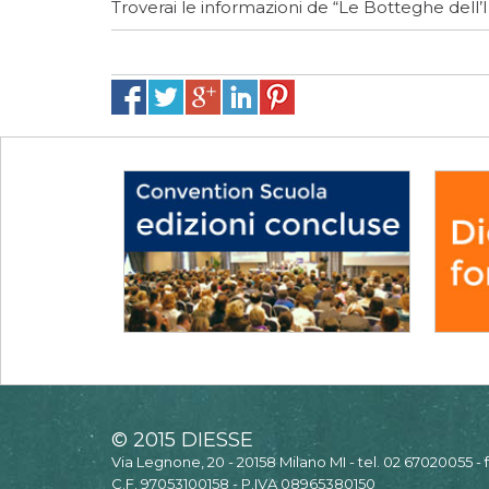
Troverai le informazioni de “Le Botteghe dell
© 2015 DIESSE
Via Legnone, 20 - 20158 Milano MI - tel. 02 67020055 -
C.F. 97053100158 - P.IVA 08965380150