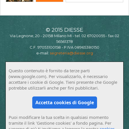
© 2015 DIESSE
Via Legnone, 20 - 20158 Milano MI - tel. 02 67020055 - fax 02
56561378
C.F. 97053100158 - P.IVA 08965380150
e-mail:
segreteria@diesse.org
Questo contenuto è fornito da terze parti
(www.google.com). Per visualizzarlo, è necessario
accettare i cookie di Google. Tieni presente che Google
potrebbe utilizzarli anche per fini pubblicitari.
Accetta cookies di Google
Puoi modificare la tua scelta in qualsiasi momento
tramite il link 'Gestione cookies' a fondo pagina. Per
saperne di più ti invitiamo a leggere la nostra
cookies