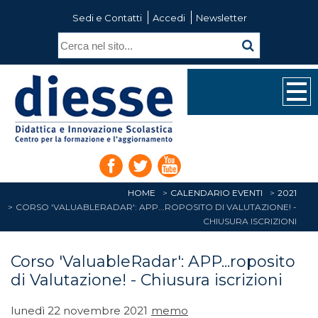
Sedi e Contatti
Accedi
Newsletter
HOME
CALENDARIO EVENTI
2021
CORSO 'VALUABLERADAR': APP...ROPOSITO DI VALUTAZIONE! -
CHIUSURA ISCRIZIONI
Corso 'ValuableRadar': APP...roposito
di Valutazione! - Chiusura iscrizioni
lunedì 22 novembre 2021
memo