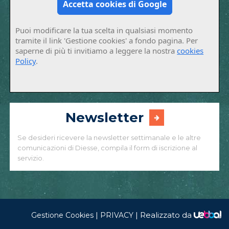
Accetta cookies di Google
Puoi modificare la tua scelta in qualsiasi momento
tramite il link 'Gestione cookies' a fondo pagina. Per
saperne di più ti invitiamo a leggere la nostra
cookies
Policy
.
Newsletter
Se desideri ricevere la newsletter settimanale e le altre
comunicazioni di Diesse, compila il form di iscrizione al
servizio.
|
|
Realizzato da
Gestione Cookies
PRIVACY