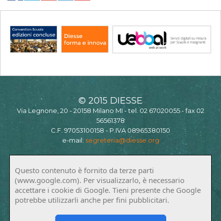
© 2015 DIESSE
Via Legnone, 20 - 20158 Milano MI - tel. 02 67020055 - fax 02
56561378
C.F. 97053100158 - P.IVA 08965380150
e-mail:
segreteria@diesse.org
Questo contenuto è fornito da terze parti
(www.google.com). Per visualizzarlo, è necessario
accettare i cookie di Google. Tieni presente che Google
potrebbe utilizzarli anche per fini pubblicitari.