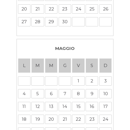
20
21
22
23
24
25
26
27
28
29
30
MAGGIO
L
M
M
G
V
S
D
1
2
3
4
5
6
7
8
9
10
11
12
13
14
15
16
17
18
19
20
21
22
23
24