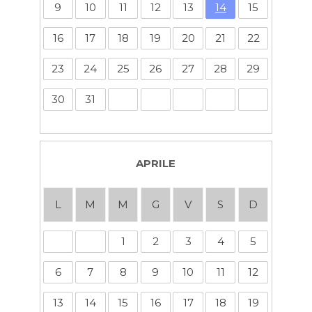
9
10
11
12
13
14
15
16
17
18
19
20
21
22
23
24
25
26
27
28
29
30
31
APRILE
L
M
M
G
V
S
D
1
2
3
4
5
6
7
8
9
10
11
12
13
14
15
16
17
18
19