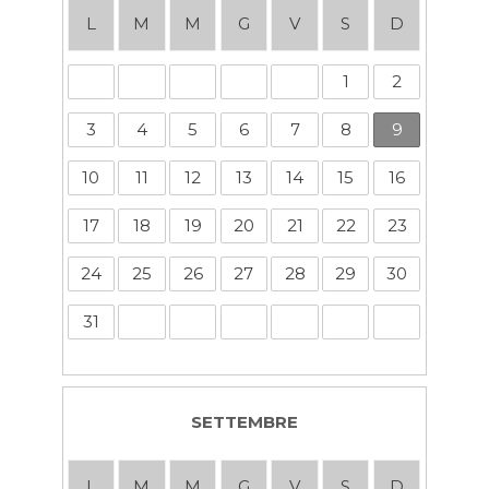
L
M
M
G
V
S
D
1
2
3
4
5
6
7
8
9
10
11
12
13
14
15
16
17
18
19
20
21
22
23
24
25
26
27
28
29
30
31
SETTEMBRE
L
M
M
G
V
S
D