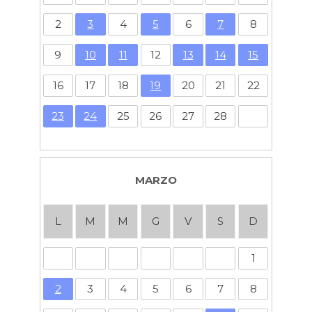
2
3
4
5
6
7
8
9
10
11
12
13
14
15
16
17
18
19
20
21
22
23
24
25
26
27
28
MARZO
L
M
M
G
V
S
D
1
2
3
4
5
6
7
8