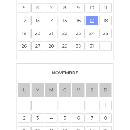
5
6
7
8
9
10
11
12
13
14
15
16
17
18
19
20
21
22
23
24
25
26
27
28
29
30
31
NOVEMBRE
L
M
M
G
V
S
D
1
2
3
4
5
6
7
8