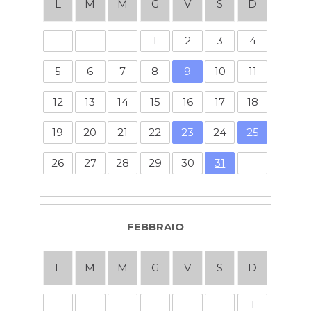
L
M
M
G
V
S
D
1
2
3
4
5
6
7
8
9
10
11
12
13
14
15
16
17
18
19
20
21
22
23
24
25
26
27
28
29
30
31
FEBBRAIO
L
M
M
G
V
S
D
1