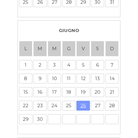
25
26
27
28
29
30
31
GIUGNO
L
M
M
G
V
S
D
1
2
3
4
5
6
7
8
9
10
11
12
13
14
15
16
17
18
19
20
21
22
23
24
25
26
27
28
29
30