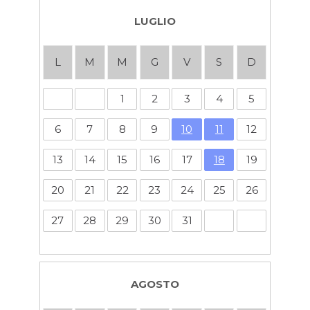
LUGLIO
L
M
M
G
V
S
D
1
2
3
4
5
6
7
8
9
10
11
12
13
14
15
16
17
18
19
20
21
22
23
24
25
26
27
28
29
30
31
AGOSTO