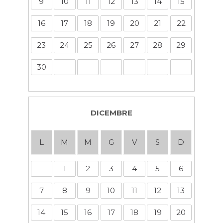
9
10
11
12
13
14
15
16
17
18
19
20
21
22
23
24
25
26
27
28
29
30
DICEMBRE
L
M
M
G
V
S
D
1
2
3
4
5
6
7
8
9
10
11
12
13
14
15
16
17
18
19
20