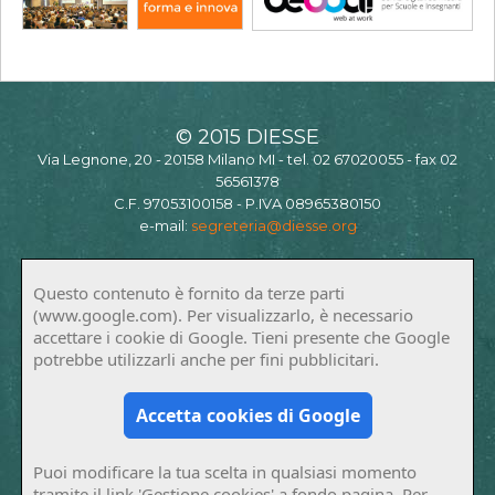
© 2015 DIESSE
Via Legnone, 20 - 20158 Milano MI - tel. 02 67020055 - fax 02
56561378
C.F. 97053100158 - P.IVA 08965380150
e-mail:
segreteria@diesse.org
Questo contenuto è fornito da terze parti
(www.google.com). Per visualizzarlo, è necessario
accettare i cookie di Google. Tieni presente che Google
potrebbe utilizzarli anche per fini pubblicitari.
Accetta cookies di Google
Puoi modificare la tua scelta in qualsiasi momento
tramite il link 'Gestione cookies' a fondo pagina. Per