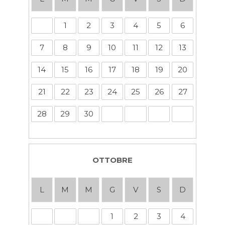
1
2
3
4
5
6
7
8
9
10
11
12
13
14
15
16
17
18
19
20
21
22
23
24
25
26
27
28
29
30
OTTOBRE
L
M
M
G
V
S
D
1
2
3
4