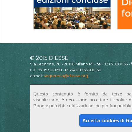
© 2015 DIESSE
Via Legnone, 20 - 20158 Milano MI - tel. 02 67020055 -
C.F. 97053100158 - P.IVA 08965380150
e-mail:
segreteria@diesse.org
Questo contenuto è fornito da terze par
visualizzarlo, è necessario accettare i cookie 
Google potrebbe utilizzarli anche per fini pubblici
Accetta cookies di G