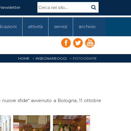
Newsletter
icazioni
attività
servizi
archivio
HOME
INSEGNAREOGGI
FOTOGRAFIE
e nuove sfide" avvenuto a Bologna, 11 ottobre