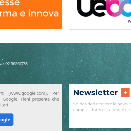
 fax 02 56561378
Newsletter
ti (www.google.com). Per
di Google. Tieni presente che
Se desideri ricevere la newsle
tari.
compila il form di iscrizione al s
oogle