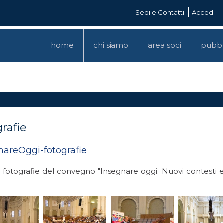
Sedi e Contatti
Accedi
home
chi siamo
area soci
pubbl
rafie
nareOggi-fotografie
 fotografie del convegno "Insegnare oggi. Nuovi contesti 