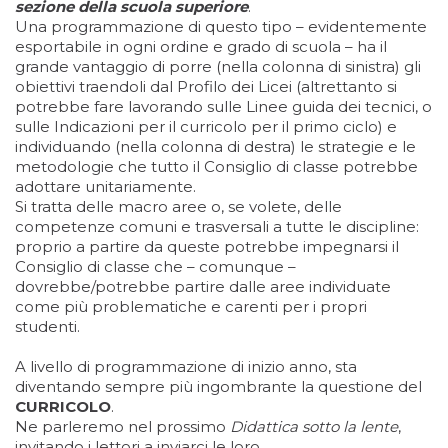
sezione della scuola superiore
.
Una programmazione di questo tipo – evidentemente
esportabile in ogni ordine e grado di scuola – ha il
grande vantaggio di porre (nella colonna di sinistra) gli
obiettivi traendoli dal Profilo dei Licei (altrettanto si
potrebbe fare lavorando sulle Linee guida dei tecnici, o
sulle Indicazioni per il curricolo per il primo ciclo) e
individuando (nella colonna di destra) le strategie e le
metodologie che tutto il Consiglio di classe potrebbe
adottare unitariamente.
Si tratta delle macro aree o, se volete, delle
competenze comuni e trasversali a tutte le discipline:
proprio a partire da queste potrebbe impegnarsi il
Consiglio di classe che – comunque –
dovrebbe/potrebbe partire dalle aree individuate
come più problematiche e carenti per i propri
studenti.
A livello di programmazione di inizio anno, sta
diventando sempre più ingombrante la questione del
CURRICOLO
.
Ne parleremo nel prossimo
Didattica sotto la lente
,
invitando i lettori a inviarci le loro