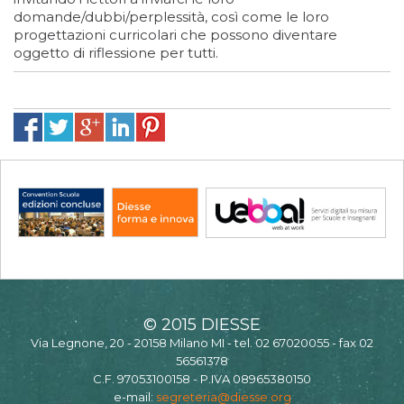
domande/dubbi/perplessità, così come le loro
progettazioni curricolari che possono diventare
oggetto di riflessione per tutti.
© 2015 DIESSE
Via Legnone, 20 - 20158 Milano MI - tel. 02 67020055 - fax 02
56561378
C.F. 97053100158 - P.IVA 08965380150
e-mail:
segreteria@diesse.org