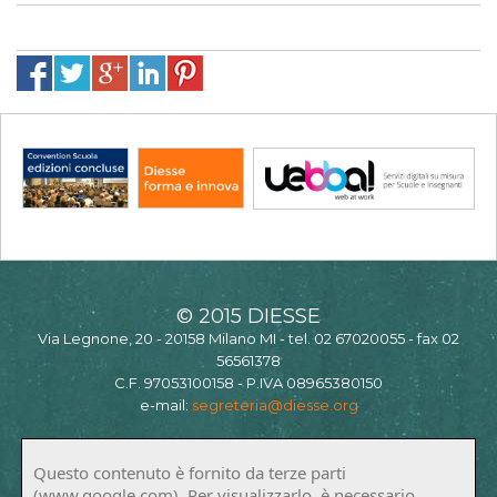
© 2015 DIESSE
Via Legnone, 20 - 20158 Milano MI - tel. 02 67020055 - fax 02
56561378
C.F. 97053100158 - P.IVA 08965380150
e-mail:
segreteria@diesse.org
Questo contenuto è fornito da terze parti
(www.google.com). Per visualizzarlo, è necessario