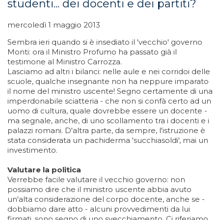
studenti... dei docenti e dei partiti?
mercoledì 1 maggio 2013
Sembra ieri quando si è insediato il 'vecchio' governo
Monti: ora il Ministro Profumo ha passato già il
testimone al Ministro Carrozza.
Lasciamo ad altri i bilanci: nelle aule e nei corridoi delle
scuole, qualche insegnante non ha neppure imparato
il nome del ministro uscente! Segno certamente di una
imperdonabile sciatteria - che non si confà certo ad un
uomo di cultura, quale dovrebbe essere un docente -
ma segnale, anche, di uno scollamento tra i docenti e i
palazzi romani. D'altra parte, da sempre, l'istruzione è
stata considerata un pachiderma 'succhiasoldi', mai un
investimento.
Valutare la politica
Verrebbe facile valutare il vecchio governo: non
possiamo dire che il ministro uscente abbia avuto
un'alta considerazione del corpo docente, anche se -
dobbiamo dare atto - alcuni provvedimenti da lui
firmati, sono segno di uno svecchiamento. Ci riferiamo