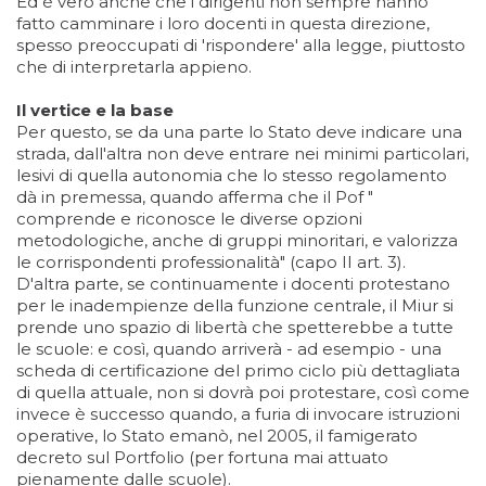
Ed è vero anche che i dirigenti non sempre hanno
fatto camminare i loro docenti in questa direzione,
spesso preoccupati di 'rispondere' alla legge, piuttosto
che di interpretarla appieno.
Il vertice e la base
Per questo, se da una parte lo Stato deve indicare una
strada, dall'altra non deve entrare nei minimi particolari,
lesivi di quella autonomia che lo stesso regolamento
dà in premessa, quando afferma che il Pof "
comprende e riconosce le diverse opzioni
metodologiche, anche di gruppi minoritari, e valorizza
le corrispondenti professionalità" (capo II art. 3).
D'altra parte, se continuamente i docenti protestano
per le inadempienze della funzione centrale, il Miur si
prende uno spazio di libertà che spetterebbe a tutte
le scuole: e così, quando arriverà - ad esempio - una
scheda di certificazione del primo ciclo più dettagliata
di quella attuale, non si dovrà poi protestare, così come
invece è successo quando, a furia di invocare istruzioni
operative, lo Stato emanò, nel 2005, il famigerato
decreto sul Portfolio (per fortuna mai attuato
pienamente dalle scuole).