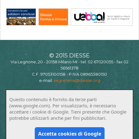
© 2015 DIESSE
Via Legnone, 20 - 20158 Milano MI - tel. 02 67020055 - fax 02
56561378
C.F. 97053100158 - P.IVA 08965380150
e-mail:
segreteria@diesse.org
Questo contenuto è fornito da terze parti
(www.google.com). Per visualizzarlo, è necessario
accettare i cookie di Google. Tieni presente che Google
potrebbe utilizzarli anche per fini pubblicitari.
Accetta cookies di Google