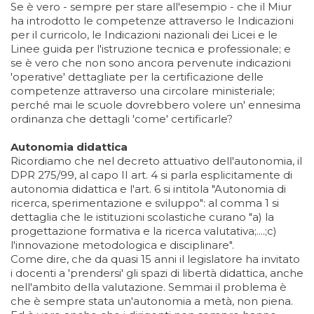
Se è vero - sempre per stare all'esempio - che il Miur
ha introdotto le competenze attraverso le Indicazioni
per il curricolo, le Indicazioni nazionali dei Licei e le
Linee guida per l'istruzione tecnica e professionale; e
se è vero che non sono ancora pervenute indicazioni
'operative' dettagliate per la certificazione delle
competenze attraverso una circolare ministeriale;
perché mai le scuole dovrebbero volere un' ennesima
ordinanza che dettagli 'come' certificarle?
Autonomia didattica
Ricordiamo che nel decreto attuativo dell'autonomia, il
DPR 275/99, al capo II art. 4 si parla esplicitamente di
autonomia didattica e l'art. 6 si intitola "Autonomia di
ricerca, sperimentazione e sviluppo": al comma 1 si
dettaglia che le istituzioni scolastiche curano "a) la
progettazione formativa e la ricerca valutativa;....;c)
l'innovazione metodologica e disciplinare".
Come dire, che da quasi 15 anni il legislatore ha invitato
i docenti a 'prendersi' gli spazi di libertà didattica, anche
nell'ambito della valutazione. Semmai il problema è
che è sempre stata un'autonomia a metà, non piena.