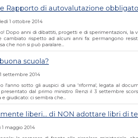
e Rapporto di autovalutazione obbligator
edì 1 ottobre 2014
o! Dopo anni di dibattiti, progetti e di sperimentazioni, la 
è cambiato rispetto ad alcuni anni fa: permangono resis
sa che non si può paralare...
buona scuola?
 1 settembre 2014
mo l'anno sotto gli auspici di una 'riforma', legata al do
 presentato dal primo ministro Renzi il 3 settembre scor
 e giudicato: ci sembra che...
lmente liberi… di NON adottare libri di te
ì 1 maggio 2014