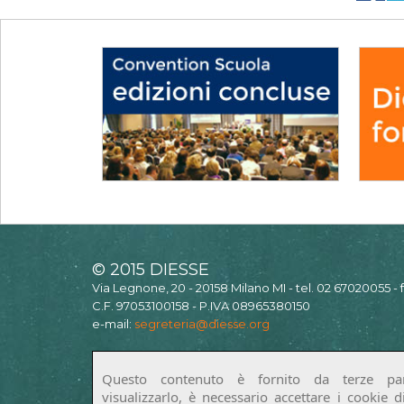
© 2015 DIESSE
Via Legnone, 20 - 20158 Milano MI - tel. 02 67020055 -
C.F. 97053100158 - P.IVA 08965380150
e-mail:
segreteria@diesse.org
Questo contenuto è fornito da terze par
visualizzarlo, è necessario accettare i cookie 