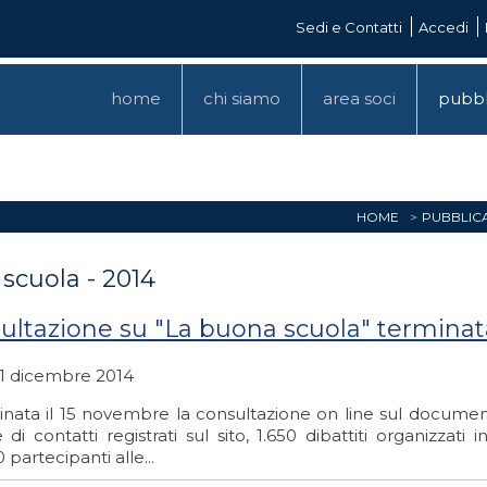
Sedi e Contatti
Accedi
home
chi siamo
area soci
pubbl
HOME
PUBBLIC
 scuola - 2014
ultazione su "La buona scuola" terminata:
 1 dicembre 2014
inata il 15 novembre la consultazione on line sul document
 di contatti registrati sul sito, 1.650 dibattiti organizzati 
 partecipanti alle...