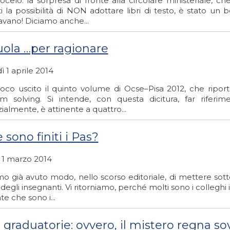
celo: la sorpresa di fronte alla circolare ministeriale, ch
 la possibilità di NON adottare libri di testo, è stato un 
avano! Diciamo anche...
uola …per ragionare
 1 aprile 2014
oco uscito il quinto volume di Ocse–Pisa 2012, che riporta
m solving. Si intende, con questa dicitura, far rif
ialmente, è attinente a quattro...
sono finiti i Pas?
 1 marzo 2014
o già avuto modo, nello scorso editoriale, di mettere sot
e degli insegnanti. Vi ritorniamo, perché molti sono i collegh
nte che sono i...
e graduatorie: ovvero, il mistero regna s