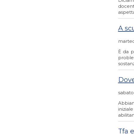
Diciamo
docenti
aspett
A sc
martedì
È da p
proble
sostanz
Dove 
sabato
Abbiam
inizial
abilita
Tfa 