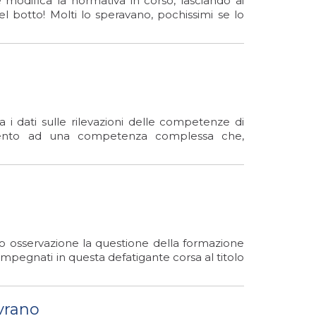
e modifica la normativa in corso, lasciando ai
bel botto! Molti lo speravano, pochissimi se lo
 i dati sulle rilevazioni delle competenze di
erimento ad una competenza complessa che,
to osservazione la questione della formazione
i impegnati in questa defatigante corsa al titolo
ovrano