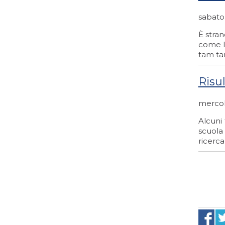
sabato
È stran
come la
tam tam
Risu
mercol
Alcuni
scuola
ricerca