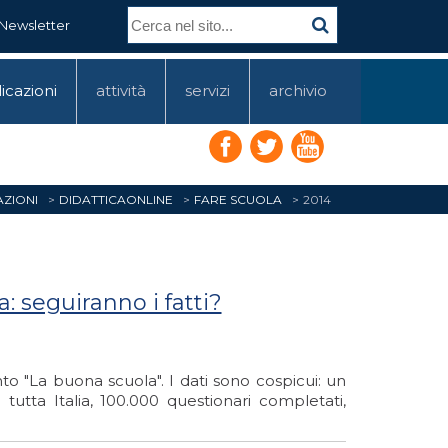
Newsletter
icazioni
attività
servizi
archivio
AZIONI
DIDATTICAONLINE
FARE SCUOLA
2014
 seguiranno i fatti?
o "La buona scuola". I dati sono cospicui: un
in tutta Italia, 100.000 questionari completati,