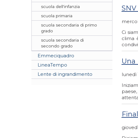
scuola dell'infanzia
SNV 
scuola primaria
mercol
scuola secondaria di primo
grado
Ci siam
clima 
scuola secondaria di
condivi
secondo grado
Emmeciquadro
Una 
LineaTempo
Lente di ingrandimento
lunedì
Inizia
paese,
attenta
Fina
gioved