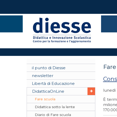
Fare
il punto di Diesse
newsletter
Cons
Libertà di Educazione
lunedì
DidatticaOnLine
Fare scuola
È term
milione
Didattica sotto la lente
170.000
Diario di Fare scuola