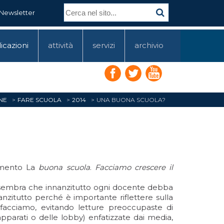
Newsletter
icazioni
attività
servizi
archivio
NE
FARE SCUOLA
2014
UNA BUONA SCUOLA?
cumento La
buona scuola
.
Facciamo crescere il
i sembra che innanzitutto ogni docente debba
nzitutto perché è importante riflettere sulla
 facciamo, evitando letture preoccupaste di
 apparati o delle lobby) enfatizzate dai media,