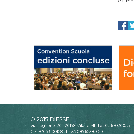
è il mo
© 2015 DIESSE
Via Legnone, 20 - 20158 Milano MI - tel. 02 67020055 -
C.F. 97053100158 - P.IVA 08965380150