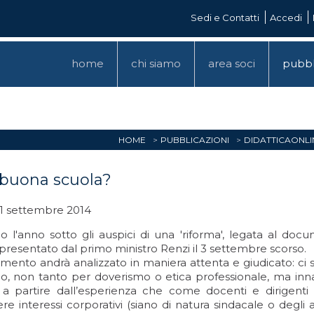
Sedi e Contatti
Accedi
home
chi siamo
area soci
pubbl
HOME
PUBBLICAZIONI
DIDATTICAONLI
buona scuola?
 1 settembre 2014
mo l'anno sotto gli auspici di una 'riforma', legata al do
 presentato dal primo ministro Renzi il 3 settembre scorso.
umento andrà analizzato in maniera attenta e giudicato: c
lo, non tanto per doverismo o etica professionale, ma inna
 a partire dall’esperienza che come docenti e dirigenti
re interessi corporativi (siano di natura sindacale o degli