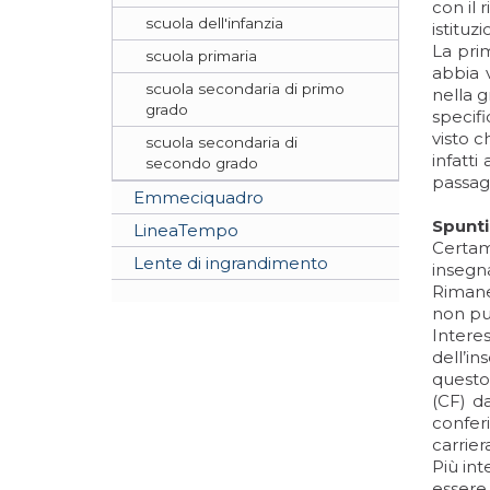
con il 
scuola dell'infanzia
istituzi
La pri
scuola primaria
abbia v
scuola secondaria di primo
nella g
grado
specifi
visto 
scuola secondaria di
infatti
secondo grado
passagg
Emmeciquadro
Spunti
LineaTempo
Certam
Lente di ingrandimento
insegn
Rimane
non pun
Intere
dell’i
questo
(CF) da
conferi
carrier
Più int
essere 