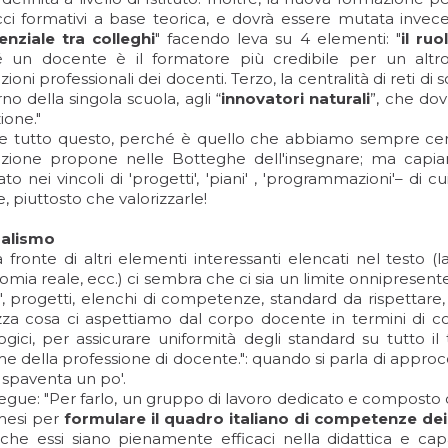
ci formativi a base teorica, e dovrà essere mutata invec
enziale tra colleghi
" facendo leva su 4 elementi: "
il ru
 un docente è il formatore più credibile per un altro
zioni professionali dei docenti. Terzo, la centralità di reti di 
erno della singola scuola, agli “
innovatori naturali
”, che dov
ione."
ce tutto questo, perché è quello che abbiamo sempre cerca
azione propone nelle Botteghe dell'insegnare; ma cap
ato nei vincoli di 'progetti', 'piani' , 'programmazioni'– di
, piuttosto che valorizzarle!
malismo
 fronte di altri elementi interessanti elencati nel testo (l
omia reale, ecc.) ci sembra che ci sia un limite onnipresente
', progetti, elenchi di competenze, standard da rispettare,
zza cosa ci aspettiamo dal corpo docente in termini di c
gici, per assicurare uniformità degli standard su tutto il 
e della professione di docente.": quando si parla di approcci
 spaventa un po'.
egue: "Per farlo, un gruppo di lavoro dedicato e composto 
 mesi per
formulare il quadro italiano di competenze dei
he essi siano pienamente efficaci nella didattica e capac