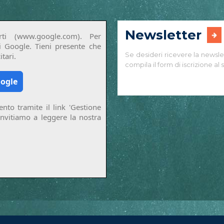
Newsletter
ti (www.google.com). Per
di Google. Tieni presente che
Se desideri ricevere la newsle
tari.
compila il form di iscrizione al s
oogle
nto tramite il link 'Gestione
invitiamo a leggere la nostra