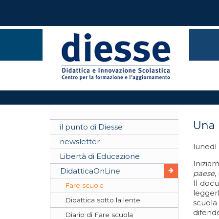
Una 
il punto di Diesse
newsletter
lunedì
Libertà di Educazione
Inizia
DidatticaOnLine
paese
,
Il doc
Fare scuola
legger
Didattica sotto la lente
scuola
difende
Diario di Fare scuola