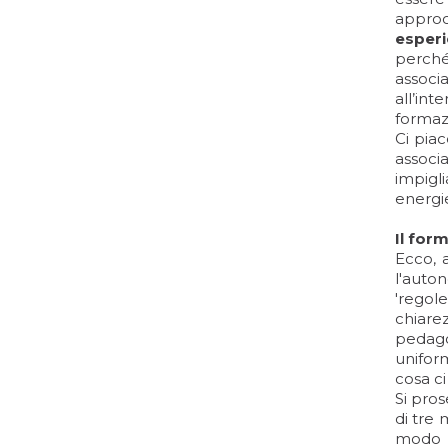
approc
esperi
perché
associa
all’int
formaz
Ci pia
associ
impigli
energie
Il for
Ecco, a
l'auton
'regole
chiare
pedago
uniform
cosa ci
Si pros
di tre
modo c