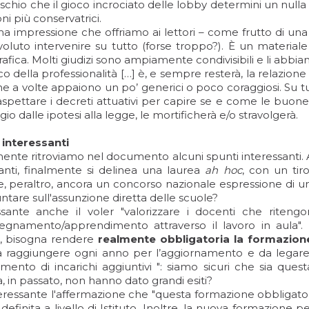
rischio che il gioco incrociato delle lobby determini un null
oni più conservatrici.
ma impressione che offriamo ai lettori – come frutto di una
oluto intervenire su tutto (forse troppo?). È un materiale 
rafica. Molti giudizi sono ampiamente condivisibili e li abbi
co della professionalità […] è, e sempre resterà, la relazione 
che a volte appaiono un po’ generici o poco coraggiosi. Su 
 aspettare i decreti attuativi per capire se e come le buone
io dalle ipotesi alla legge, le mortificherà e/o stravolgerà.
 interessanti
ente ritroviamo nel documento alcuni spunti interessanti. 
anti, finalmente si delinea una laurea
ah hoc
, con un tir
, peraltro, ancora un concorso nazionale espressione di u
tare sull'assunzione diretta delle scuole?
ssante anche il voler "valorizzare i docenti che ritengon
nsegnamento/apprendimento attraverso il lavoro in aula".
, bisogna rendere
realmente obbligatoria la formazion
 raggiungere ogni anno per l’aggiornamento e da legare alle
mento di incarichi aggiuntivi ": siamo sicuri che sia quest
a, in passato, non hanno dato grandi esiti?
eressante l'affermazione che "questa formazione obbligator
definita a livello di Istituto. Inoltre, la nuova formazion