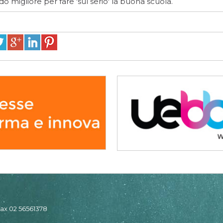
do migliore per fare 'sul serio' la buona scuola.
 fax 02 56561378