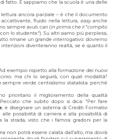
a di fatto. E sappiamo che la scuola è una delle
 lettura ancora parziale – è che il documento
accattivante, fluido nella lettura,
easy
anche
amo sempre avuti cari (
in primis
che il "compito
con lo studente."). Su altri siamo più perplessi,
tutto rimane un grande interrogativo: dovremo
 intenzioni diventeranno realtà, se e quanto il
Ad esempio rispetto alla formazione dei nuovi
ocinio: ma chi lo seguirà, con quali modalità?
n sempre verde centralismo statalista: perché
o prioritario il miglioramento della qualità
 Peccato che subito dopo si dica: "Per fare
e
, e disegnare un sistema di Crediti Formativi
 possibilità di carriera e alla possibilità di
a la strada, visto che i famosi gradoni per la
ia non potrà essere calata dall'alto, ma dovrà
e permanente dovrà fondarsi sul superamento di