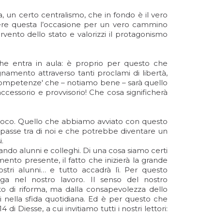
ia, un certo centralismo, che in fondo è il vero
sere questa l’occasione per un vero cammino
ervento dello stato e valorizzi il protagonismo
he entra in aula: è proprio per questo che
amento attraverso tanti proclami di libertà,
i competenze' che – notiamo bene – sarà quello
accessorio e provvisorio! Che cosa significherà
 fuoco. Quello che abbiamo avviato con questo
ppasse tra di noi e che potrebbe diventare un
.
trando alunni e colleghi. Di una cosa siamo certi
nto presente, il fatto che inizierà la grande
stri alunni… e tutto accadrà lì. Per questo
ga nel nostro lavoro. Il senso del nostro
di riforma, ma dalla consapevolezza dello
 nella sfida quotidiana. Ed è per questo che
Diesse, a cui invitiamo tutti i nostri lettori: