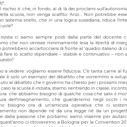
i".
il rischio è che, in fondo, al di là dei proclami sull’autonom
ella scuola, non venga scalfito. Anzi… Non potrebbe es
n sistema snello, che in una logica sussidiaria, riduca l’int
cuole?
ivista ci siamo sempre posti dalla parte del docente c
mo che non venisse minimamente lesa la libertà di insegn
 potrebbero accartocciarsi di fronte al 'quadro italiano d
à fare lo scatto stipendiale – stabile e continuativo – non 
questo?
o a vedere: vogliamo essere fiduciosi. C'è tanta carne al
iale è solo un esempio del dibattito che vorremmo si svilu
uto al dibattito che il governo ha chiesto per i prossimi mesi
 caso la scuola è iniziata, stiamo rientrando in classe, incon
 ora: che abbiamo bisogno di qualche cosa che salvi il mome
ura dell'insegnamento, che guarderemo negli occhi i no
o bisogno ora di un'amicizia operativa che ci sosten
amento non dipende né da una legge né da un progetto 
e dalla passione che portiamo: siamo insieme per aiutarci
uest’anno ci ritroveremo a Bologna per la Convention 2014 di 