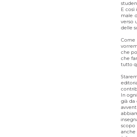
student
E così 
male d
verso u
delle s
Come r
vorrem
che poi
che far
tutto 
Starem
editor
contrib
In ogni
già da
avvent
abbiam
insegn
scopo 
anche q