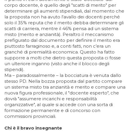
corpo docente, è quello degli "scatti di merito" per
determinare gli aumenti stipendiali, dal momento che
la proposta non ha avuto l'avallo dei docenti perché
solo il 35% reputa che il merito debba determinare gli
scatti di carriera, mentre il 46% pensa ad un sistema
misto (merito e anzianità). Peraltro il meccanismo
prefigurato dal documento per definire il merito era
piuttosto farraginoso e, a conti fatti, non c’era un
granché di premialità economica. Questo ha fatto
supporre a molti che dietro questa proposta ci fosse
un ulteriore inganno (visto anche il blocco degli
stipendi).
Ma – paradossalmente – la bocciatura è venuta dallo
stesso PD. Nella bozza proposta dal partito compare
un sistema misto tra anzianità e merito e compare una
nuova figura professionale, il "docente esperto", che
dovrà "assumere incarichi e responsabilità
organizzative", al quale si accede con una sorta di
formazione permanente e di concorso con
commissioni provinciali.
Chi è il bravo insegnante