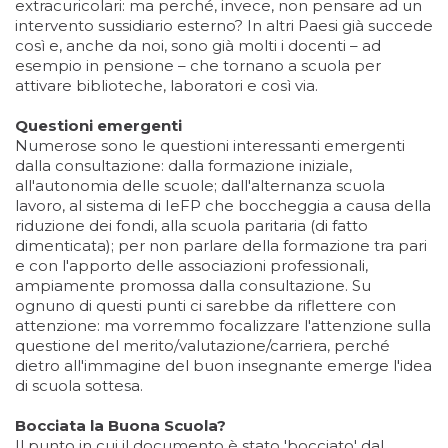
extracuricolari: ma perché, invece, non pensare ad un
intervento sussidiario esterno? In altri Paesi già succede
così e, anche da noi, sono già molti i docenti – ad
esempio in pensione – che tornano a scuola per
attivare biblioteche, laboratori e così via.
Questioni emergenti
Numerose sono le questioni interessanti emergenti
dalla consultazione: dalla formazione iniziale,
all'autonomia delle scuole; dall'alternanza scuola
lavoro, al sistema di IeFP che boccheggia a causa della
riduzione dei fondi, alla scuola paritaria (di fatto
dimenticata); per non parlare della formazione tra pari
e con l'apporto delle associazioni professionali,
ampiamente promossa dalla consultazione. Su
ognuno di questi punti ci sarebbe da riflettere con
attenzione: ma vorremmo focalizzare l'attenzione sulla
questione del merito/valutazione/carriera, perché
dietro all'immagine del buon insegnante emerge l'idea
di scuola sottesa.
Bocciata la Buona Scuola?
Il punto in cui il documento è stato 'bocciato' dal