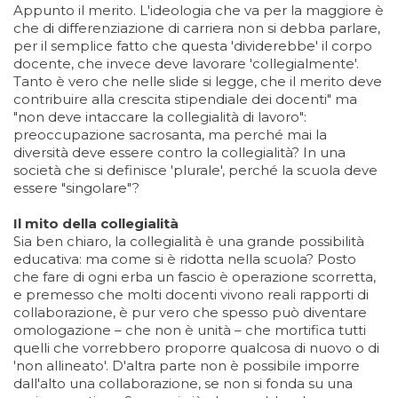
Appunto il merito. L'ideologia che va per la maggiore è
che di differenziazione di carriera non si debba parlare,
per il semplice fatto che questa 'dividerebbe' il corpo
docente, che invece deve lavorare 'collegialmente'.
Tanto è vero che nelle slide si legge, che il merito deve
contribuire alla crescita stipendiale dei docenti" ma
"non deve intaccare la collegialità di lavoro":
preoccupazione sacrosanta, ma perché mai la
diversità deve essere contro la collegialità? In una
società che si definisce 'plurale', perché la scuola deve
essere "singolare"?
Il mito della collegialità
Sia ben chiaro, la collegialità è una grande possibilità
educativa: ma come si è ridotta nella scuola? Posto
che fare di ogni erba un fascio è operazione scorretta,
e premesso che molti docenti vivono reali rapporti di
collaborazione, è pur vero che spesso può diventare
omologazione – che non è unità – che mortifica tutti
quelli che vorrebbero proporre qualcosa di nuovo o di
'non allineato'. D'altra parte non è possibile imporre
dall'alto una collaborazione, se non si fonda su una