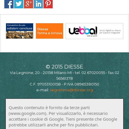
© 2015 DIESSE
Via Legnone, 20 - 20158 Milano MI - tel. 02 67020055 - fax 02
56561378
C.F. 97053100158 - P.IVA 08965380150
e-mail:
segreteria@diesse.org
Questo contenuto è fornito da terze parti
(www.google.com). Per visualizzarlo, è necessario
accettare i cookie di Google. Tieni presente che Google
potrebbe utilizzarli anche per fini pubblicitari.