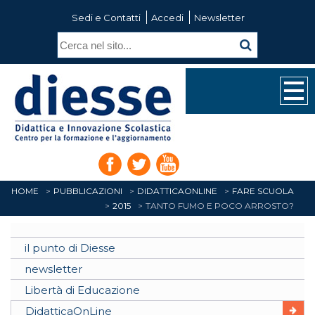
Sedi e Contatti
Accedi
Newsletter
HOME
PUBBLICAZIONI
DIDATTICAONLINE
FARE SCUOLA
2015
TANTO FUMO E POCO ARROSTO?
il punto di Diesse
newsletter
Libertà di Educazione
DidatticaOnLine