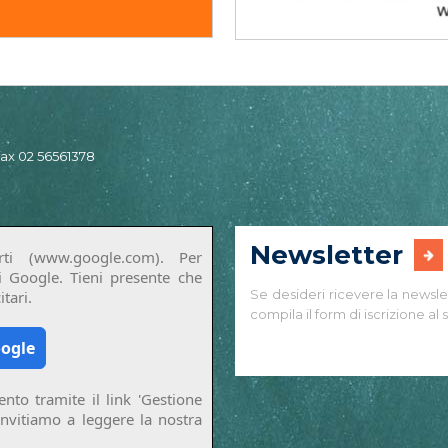
 fax 02 56561378
Newsletter
ti (www.google.com). Per
di Google. Tieni presente che
Se desideri ricevere la newsle
tari.
compila il form di iscrizione al s
oogle
nto tramite il link 'Gestione
invitiamo a leggere la nostra