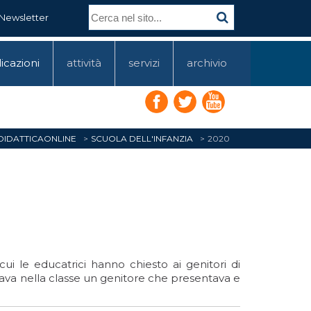
Newsletter
icazioni
attività
servizi
archivio
DIDATTICAONLINE
SCUOLA DELL'INFANZIA
2020
ui le educatrici hanno chiesto ai genitori di
ivava nella classe un genitore che presentava e