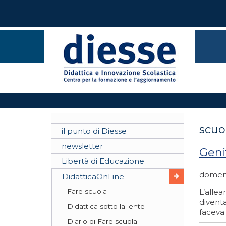
scuol
il punto di Diesse
newsletter
Genit
Libertà di Educazione
domeni
DidatticaOnLine
Fare scuola
L’alle
diventa
Didattica sotto la lente
faceva 
Diario di Fare scuola