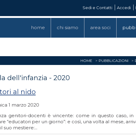
Sedi e Contatti
Accedi
home
chi siamo
area soci
pubbl
HOME
PUBBLICAZIONI
a dell'infanzia - 2020
ori al nido
ca 1 marzo 2020
anza genitori-docenti è vincente: come in questo caso, in c
re “educatori per un giorno”: e così, una volta al mese, arr
il suo mestiere:...