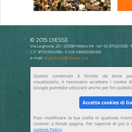
© 2015 DIESSE
Via Legnone, 20 - 20158 Milano MI - tel. 02 67020055 -
C.F. 97053100158 - P.IVA 08965380150
e-mail:
segreteria@diesse.org
Questo contenuto è fornito da terze par
visualizzarlo, è necessario accettare i cookie 
Google potrebbe utilizzarli anche per fini pubblici
Accetta cookies di G
Puoi modificare la tua scelta in qualsiasi mome
cookies' a fondo pagina. Per saperne di più ti 
cookies Policy
.