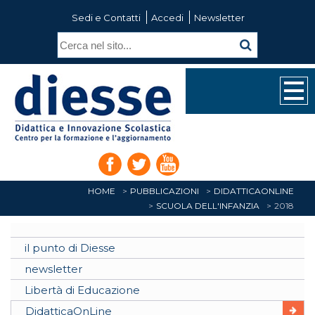
Sedi e Contatti
Accedi
Newsletter
HOME
PUBBLICAZIONI
DIDATTICAONLINE
SCUOLA DELL'INFANZIA
2018
il punto di Diesse
newsletter
Libertà di Educazione
DidatticaOnLine