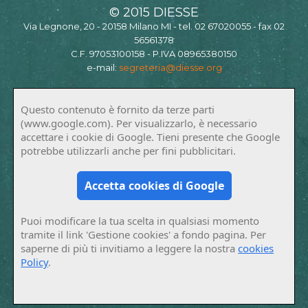
© 2015 DIESSE
Via Legnone, 20 - 20158 Milano MI - tel. 02 67020055 - fax 02
56561378
C.F. 97053100158 - P.IVA 08965380150
e-mail:
segreteria@diesse.org
Questo contenuto è fornito da terze parti
(www.google.com). Per visualizzarlo, è necessario
accettare i cookie di Google. Tieni presente che Google
potrebbe utilizzarli anche per fini pubblicitari.
Accetta cookies di Google
Puoi modificare la tua scelta in qualsiasi momento
tramite il link 'Gestione cookies' a fondo pagina. Per
saperne di più ti invitiamo a leggere la nostra
cookies
Policy
.