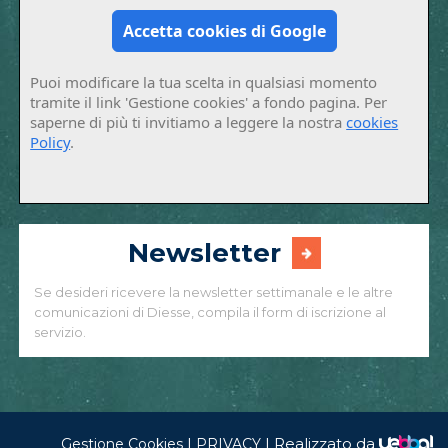
Accetta cookies di Google
Puoi modificare la tua scelta in qualsiasi momento
tramite il link 'Gestione cookies' a fondo pagina. Per
saperne di più ti invitiamo a leggere la nostra
cookies
Policy
.
Newsletter
Se desideri ricevere la newsletter settimanale e le altre
comunicazioni di Diesse, compila il form di iscrizione al
servizio.
|
|
Realizzato da
Gestione Cookies
PRIVACY