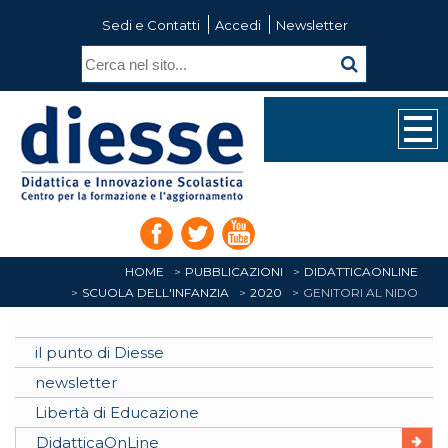
Sedi e Contatti
Accedi
Newsletter
HOME
PUBBLICAZIONI
DIDATTICAONLINE
SCUOLA DELL'INFANZIA
2020
GENITORI AL NIDO
il punto di Diesse
newsletter
Libertà di Educazione
DidatticaOnLine