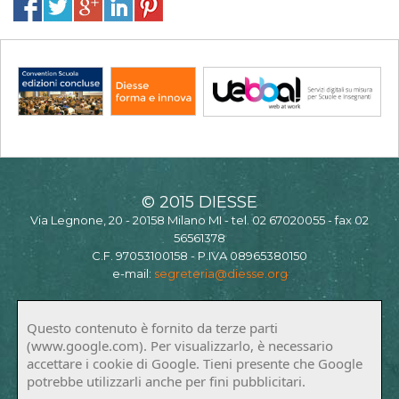
© 2015 DIESSE
Via Legnone, 20 - 20158 Milano MI - tel. 02 67020055 - fax 02
56561378
C.F. 97053100158 - P.IVA 08965380150
e-mail:
segreteria@diesse.org
Questo contenuto è fornito da terze parti
(www.google.com). Per visualizzarlo, è necessario
accettare i cookie di Google. Tieni presente che Google
potrebbe utilizzarli anche per fini pubblicitari.