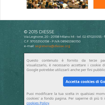
© 2015 DIESSE
Via Legnone, 20 - 20158 Milano MI - tel. 02 67020055 -
C.F. 97053100158 - P.IVA 08965380150
e-mail:
segreteria@diesse.org
Questo contenuto è fornito da terze par
visualizzarlo, è necessario accettare i cookie 
Google potrebbe utilizzarli anche per fini pubblici
Accetta cookies di G
Puoi modificare la tua scelta in qualsiasi mome
cookies' a fondo pagina. Per saperne di più ti 
cookies Policy
.