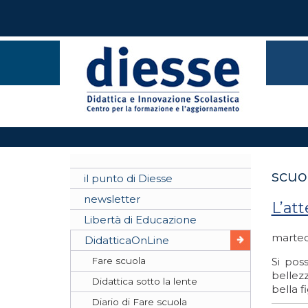
scuol
il punto di Diesse
newsletter
L’at
Libertà di Educazione
marted
DidatticaOnLine
Fare scuola
Si pos
bellezz
Didattica sotto la lente
bella 
Diario di Fare scuola