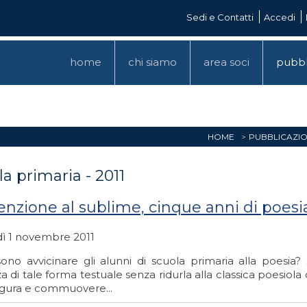
Sedi e Contatti
Accedi
home
chi siamo
area soci
pubbl
HOME
PUBBLICAZIO
a primaria - 2011
tenzione al sublime, cinque anni di poesi
ì 1 novembre 2011
sono avvicinare gli alunni di scuola primaria alla poesia? 
a di tale forma testuale senza ridurla alla classica poesiola
figura e commuovere...