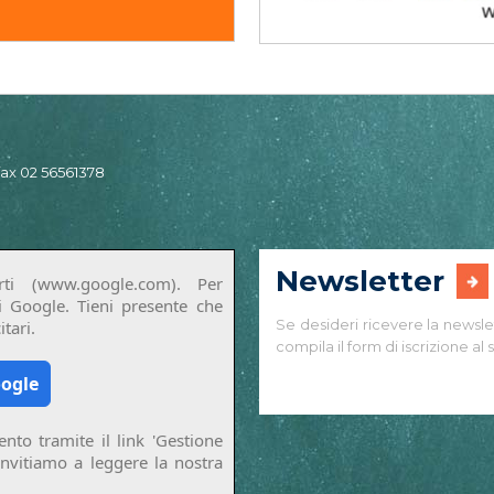
 fax 02 56561378
Newsletter
ti (www.google.com). Per
di Google. Tieni presente che
Se desideri ricevere la newsle
tari.
compila il form di iscrizione al s
oogle
nto tramite il link 'Gestione
invitiamo a leggere la nostra