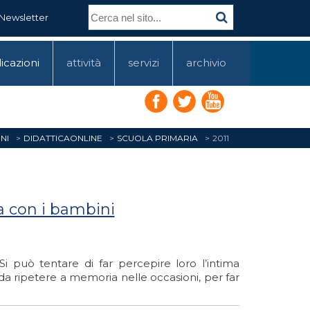
Newsletter
icazioni
attività
servizi
archivio
NI
DIDATTICAONLINE
SCUOLA PRIMARIA
2011
a con i bambini
Si può tentare di far percepire loro l’intima
 da ripetere a memoria nelle occasioni, per far