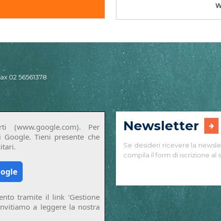
 fax 02 56561378
Newsletter
ti (www.google.com). Per
di Google. Tieni presente che
Se desideri ricevere la newsle
tari.
compila il form di iscrizione al s
oogle
nto tramite il link 'Gestione
invitiamo a leggere la nostra