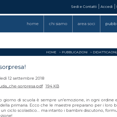
Sedi e Contatti
Accedi
home
chi siamo
area soci
pubbl
HOME
PUBBLICAZIONI
DIDATTICAONL
sorpresa!
edì 12 settembre 2018
uda_che-sorpresa.pdf
194 KB
mo giorno di scuola è sempre un’emozione, in ogni ordine e
 della primaria. Ecco che le maestre preparano per i loro b
e un ciclo scolastico… ma intanto i bambini discutono, for
ezione!