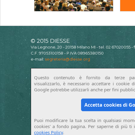
© 2015 DIESSE
Via Legnone, 20 - 20158 Milano MI - tel. 02 67020055 -
C.F. 97053100158 - P.IVA 08965380150
e-mail:
segreteria@diesse.org
Questo contenuto è fornito da terze par
visualizzarlo, è necessario accettare i cookie 
Google potrebbe utilizzarli anche per fini pubblici
Accetta cookies di G
Puoi modificare la tua scelta in qualsiasi mome
cookies' a fondo pagina. Per saperne di più ti 
cookies Policy
.