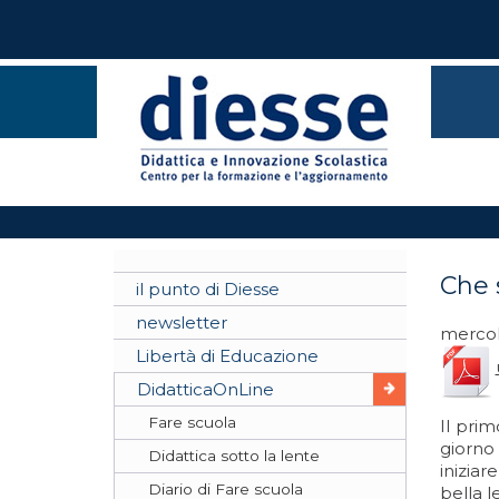
Che 
il punto di Diesse
newsletter
mercol
Libertà di Educazione
DidatticaOnLine
Fare scuola
Il pri
giorno
Didattica sotto la lente
iniziar
Diario di Fare scuola
bella l