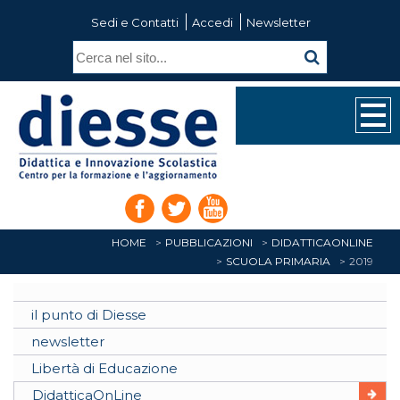
Sedi e Contatti
Accedi
Newsletter
HOME
PUBBLICAZIONI
DIDATTICAONLINE
SCUOLA PRIMARIA
2019
il punto di Diesse
newsletter
Libertà di Educazione
DidatticaOnLine