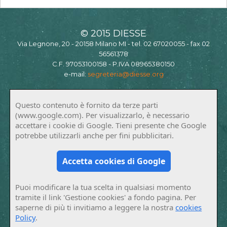
© 2015 DIESSE
Via Legnone, 20 - 20158 Milano MI - tel. 02 67020055 - fax 02
56561378
C.F. 97053100158 - P.IVA 08965380150
e-mail:
segreteria@diesse.org
Questo contenuto è fornito da terze parti
(www.google.com). Per visualizzarlo, è necessario
accettare i cookie di Google. Tieni presente che Google
potrebbe utilizzarli anche per fini pubblicitari.
Accetta cookies di Google
Puoi modificare la tua scelta in qualsiasi momento
tramite il link 'Gestione cookies' a fondo pagina. Per
saperne di più ti invitiamo a leggere la nostra
cookies
Policy
.