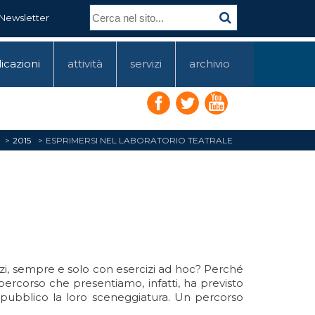
Newsletter
icazioni
attività
servizi
archivio
2015
ESPRIMERSI NEL LABORATORIO TEATRALE
zi, sempre e solo con esercizi ad hoc? Perché
l percorso che presentiamo, infatti, ha previsto
n pubblico la loro sceneggiatura. Un percorso