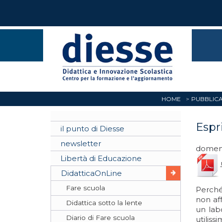
HOME
PUBBLICA
Espr
il punto di Diesse
newsletter
domeni
Libertà di Educazione
DidatticaOnLine
Fare scuola
Perché
non aff
Didattica sotto la lente
un lab
Diario di Fare scuola
utiliss