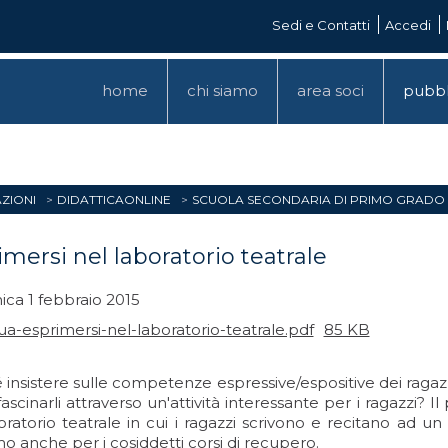
Sedi e Contatti
Accedi
home
chi siamo
area soci
pubbl
ZIONI
DIDATTICAONLINE
SCUOLA SECONDARIA DI PRIMO GRADO
imersi nel laboratorio teatrale
ca 1 febbraio 2015
ua-esprimersi-nel-laboratorio-teatrale.pdf
85 KB
 insistere sulle competenze espressive/espositive dei ragaz
ascinarli attraverso un'attività interessante per i ragazzi? I
oratorio teatrale in cui i ragazzi scrivono e recitano ad u
imo anche per i cosiddetti corsi di recupero.