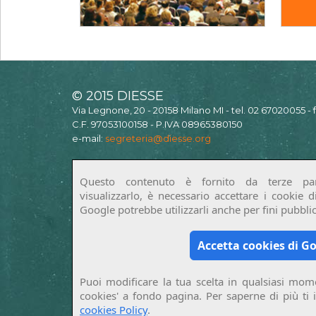
© 2015 DIESSE
Via Legnone, 20 - 20158 Milano MI - tel. 02 67020055 -
C.F. 97053100158 - P.IVA 08965380150
e-mail:
segreteria@diesse.org
Questo contenuto è fornito da terze par
visualizzarlo, è necessario accettare i cookie 
Google potrebbe utilizzarli anche per fini pubblici
Accetta cookies di G
Puoi modificare la tua scelta in qualsiasi mome
cookies' a fondo pagina. Per saperne di più ti 
cookies Policy
.