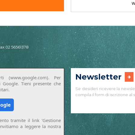
 fax 02 56561378
Newsletter
ti (www.google.com). Per
di Google. Tieni presente che
Se desideri ricevere la newsle
tari.
compila il form di iscrizione al s
oogle
nto tramite il link 'Gestione
invitiamo a leggere la nostra