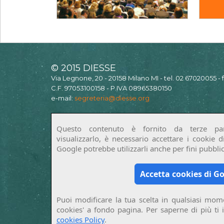
© 2015 DIESSE
Via Legnone, 20 - 20158 Milano MI - tel. 02 67020055 -
C.F. 97053100158 - P.IVA 08965380150
e-mail:
segreteria@diesse.org
Questo contenuto è fornito da terze par
visualizzarlo, è necessario accettare i cookie 
Google potrebbe utilizzarli anche per fini pubblici
Accetta cookies di G
Puoi modificare la tua scelta in qualsiasi mome
cookies' a fondo pagina. Per saperne di più ti 
cookies Policy
.