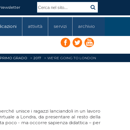
Newsletter
icazioni
attività
servizi
archivio
 PRIMO GRADO
2017
WE'RE GOING TO LONDON
perché unisce i ragazzi lanciandoli in un lavoro
virtuale a Londra, da presentare al resto della
Basta poco - ma occorre sapienza didattica – per