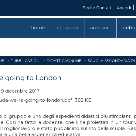
Sedi e Contatti
Accedi
home
chi siamo
area soci
pubbl
ME
PUBBLICAZIONI
DIDATTICAONLINE
SCUOLA SECONDARIA DI
e going to London
 9 dicembre 2017
uda-we-re-going-to-london.pdf
382 KB
ro di gruppo è uno degli espedienti didattici più stimolanti: 
 Così ha fatto la docente, che li ha proiettati in un tour 
 Il miglior lavoro è stato pubblicato sul sito della scuola. 
are una bella esperienza educativa.