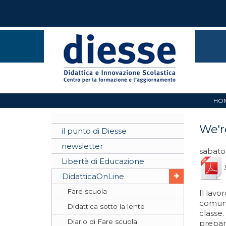
HO
We'r
il punto di Diesse
newsletter
sabato
Libertà di Educazione
DidatticaOnLine
Fare scuola
Il lavo
comune.
Didattica sotto la lente
classe.
Diario di Fare scuola
prepar