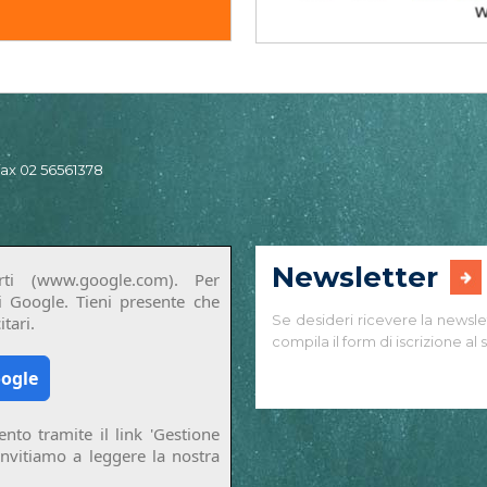
 fax 02 56561378
Newsletter
ti (www.google.com). Per
di Google. Tieni presente che
Se desideri ricevere la newsle
tari.
compila il form di iscrizione al s
oogle
nto tramite il link 'Gestione
invitiamo a leggere la nostra