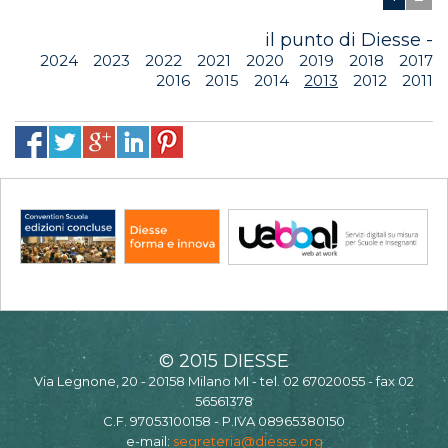
il punto di Diesse -
2024
2023
2022
2021
2020
2019
2018
2017
2016
2015
2014
2013
2012
2011
© 2015 DIESSE
Via Legnone, 20 - 20158 Milano MI - tel. 02 67020055 - fax 02
56561378
C.F. 97053100158 - P.IVA 08965380150
e-mail:
segreteria@diesse.org