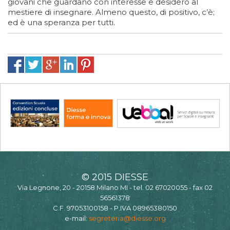
giovani che guardano con interesse e desidero al
mestiere di insegnare. Almeno questo, di positivo, c’è;
ed è una speranza per tutti.
© 2015 DIESSE
Via Legnone, 20 - 20158 Milano MI - tel. 02 67020055 - fax 02
56561378
C.F. 97053100158 - P.IVA 08965380150
e-mail:
segreteria@diesse.org