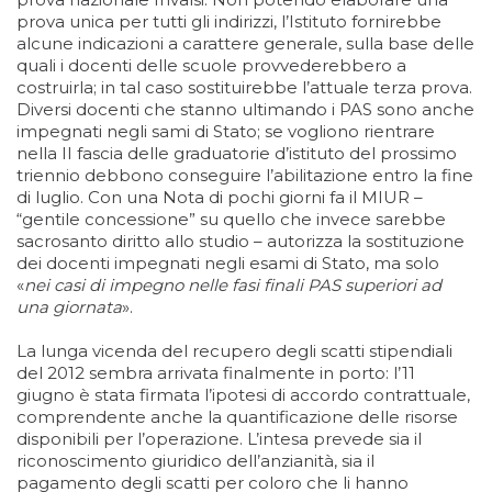
prova unica per tutti gli indirizzi, l’Istituto fornirebbe
alcune indicazioni a carattere generale, sulla base delle
quali i docenti delle scuole provvederebbero a
costruirla; in tal caso sostituirebbe l’attuale terza prova.
Diversi docenti che stanno ultimando i PAS sono anche
impegnati negli sami di Stato; se vogliono rientrare
nella II fascia delle graduatorie d’istituto del prossimo
triennio debbono conseguire l’abilitazione entro la fine
di luglio. Con una Nota di pochi giorni fa il MIUR –
“gentile concessione” su quello che invece sarebbe
sacrosanto diritto allo studio – autorizza la sostituzione
dei docenti impegnati negli esami di Stato, ma solo
«
nei casi di impegno nelle fasi finali PAS superiori ad
una giornata
».
La lunga vicenda del recupero degli scatti stipendiali
del 2012 sembra arrivata finalmente in porto: l’11
giugno è stata firmata l’ipotesi di accordo contrattuale,
comprendente anche la quantificazione delle risorse
disponibili per l’operazione. L’intesa prevede sia il
riconoscimento giuridico dell’anzianità, sia il
pagamento degli scatti per coloro che li hanno