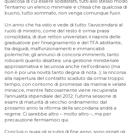
qualcosa di cui essere soddisfatti, tutti allo stesso modo.
Tentiamo un elenco minimale e chissà che qualcosa di
buono, tutto sommato, non venga comunque fuori.
Un anno che ha visto e vede di tutto: l’avvicendarsi al
ruolo di ministro, come del resto è ormai prassi
consolidata, di due rettori universitari; il riaprirsi delle
graduatorie per l’insegnamento e del TFA abilitante,
tra disguidi, malfunzionamenti e immancabili
polemiche; gli annunci di concorsi imminenti, tanto
roboanti quanto disattesi; una gestione ministeriale
approssimativa e lacunosa anche nell’ordinario (ma
non è poi una novità tanto degna di nota…); la rincorsa
alla riapertura del contratto scaduto da ormai troppo
tempo, con contorno di promesse da marinai e velate
minacce, mentre faticosamente viene recuperata
l’annualità stipendiale del 2012; l’ultima sessione di
esami di maturità di vecchio ordinamento: dal
prossimo anno la riforma della secondaria andrà a
regime. Ci sarebbe altro – molto altro –, ma per
precauzione fermiamoci qui.
Conclusi o quasi gli scrutini di fine anno, sono iniziati gli