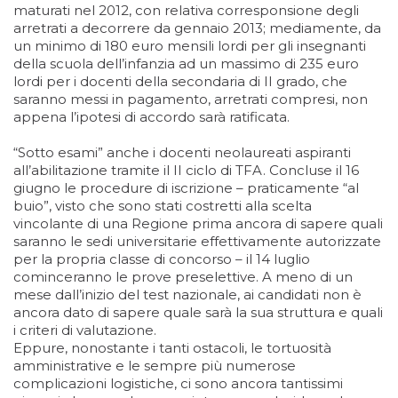
maturati nel 2012, con relativa corresponsione degli
arretrati a decorrere da gennaio 2013; mediamente, da
un minimo di 180 euro mensili lordi per gli insegnanti
della scuola dell’infanzia ad un massimo di 235 euro
lordi per i docenti della secondaria di II grado, che
saranno messi in pagamento, arretrati compresi, non
appena l’ipotesi di accordo sarà ratificata.
“Sotto esami” anche i docenti neolaureati aspiranti
all’abilitazione tramite il II ciclo di TFA. Concluse il 16
giugno le procedure di iscrizione – praticamente “al
buio”, visto che sono stati costretti alla scelta
vincolante di una Regione prima ancora di sapere quali
saranno le sedi universitarie effettivamente autorizzate
per la propria classe di concorso – il 14 luglio
cominceranno le prove preselettive. A meno di un
mese dall’inizio del test nazionale, ai candidati non è
ancora dato di sapere quale sarà la sua struttura e quali
i criteri di valutazione.
Eppure, nonostante i tanti ostacoli, le tortuosità
amministrative e le sempre più numerose
complicazioni logistiche, ci sono ancora tantissimi