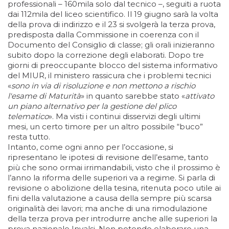
professionali – 160mila solo dal tecnico –, seguiti a ruota
dai 112mila del liceo scientifico. Il 19 giugno sarà la volta
della prova di indirizzo e il 23 si svolgerà la terza prova,
predisposta dalla Commissione in coerenza con il
Documento del Consiglio di classe; gli orali inizieranno
subito dopo la correzione degli elaborati. Dopo tre
giorni di preoccupante blocco del sistema informativo
del MIUR, il ministero rassicura che i problemi tecnici
«
sono in via di risoluzione e non mettono a rischio
l'esame di Maturità
» in quanto sarebbe stato «
attivato
un piano alternativo per la gestione del plico
telematico
». Ma visti i continui disservizi degli ultimi
mesi, un certo timore per un altro possibile “buco”
resta tutto.
Intanto, come ogni anno per l’occasione, si
ripresentano le ipotesi di revisione dell’esame, tanto
più che sono ormai irrimandabili, visto che il prossimo è
l’anno la riforma delle superiori va a regime. Si parla di
revisione o abolizione della tesina, ritenuta poco utile ai
fini della valutazione a causa della sempre più scarsa
originalità dei lavori; ma anche di una rimodulazione
della terza prova per introdurre anche alle superiori la
prova nazionale Invalsi. Non potendo elaborare una