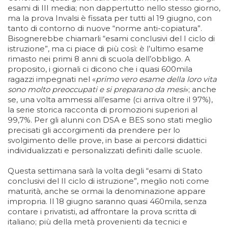
esami di III media; non dappertutto nello stesso giorno,
ma la prova Invalsi è fissata per tutti al 19 giugno, con
tanto di contorno di nuove “norme anti-copiatura”.
Bisognerebbe chiamarli “esami conclusivi del I ciclo di
istruzione”, ma ci piace di più così: è l’ultimo esame
rimasto nei primi 8 anni di scuola dell’obbligo. A
proposito, i giornali ci dicono che i quasi 600mila
ragazzi impegnati nel «
primo vero esame della loro vita
sono molto preoccupati e si preparano da mesi
»; anche
se, una volta ammessi all’esame (ci arriva oltre il 97%),
la serie storica racconta di promozioni superiori al
99,7%. Per gli alunni con DSA e BES sono stati meglio
precisati gli accorgimenti da prendere per lo
svolgimento delle prove, in base ai percorsi didattici
individualizzati e personalizzati definiti dalle scuole.
Questa settimana sarà la volta degli “esami di Stato
conclusivi del II ciclo di istruzione”, meglio noti come
maturità, anche se ormai la denominazione appare
impropria. Il 18 giugno saranno quasi 460mila, senza
contare i privatisti, ad affrontare la prova scritta di
italiano; più della metà provenienti da tecnici e