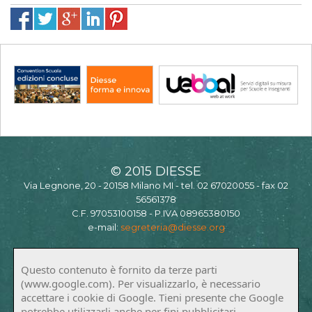
© 2015 DIESSE
Via Legnone, 20 - 20158 Milano MI - tel. 02 67020055 - fax 02
56561378
C.F. 97053100158 - P.IVA 08965380150
e-mail:
segreteria@diesse.org
Questo contenuto è fornito da terze parti
(www.google.com). Per visualizzarlo, è necessario
accettare i cookie di Google. Tieni presente che Google
potrebbe utilizzarli anche per fini pubblicitari.