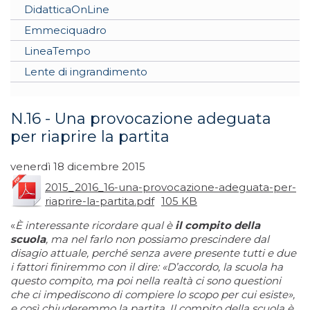
DidatticaOnLine
Emmeciquadro
LineaTempo
Lente di ingrandimento
N.16 - Una provocazione adeguata
per riaprire la partita
venerdì 18 dicembre 2015
2015_2016_16-una-provocazione-adeguata-per-
riaprire-la-partita.pdf
105 KB
«
È interessante ricordare qual è
il compito della
scuola
, ma nel farlo non possiamo prescindere dal
disagio attuale, perché senza avere presente tutti e due
i fattori finiremmo con il dire: «D’accordo, la scuola ha
questo compito, ma poi nella realtà ci sono questioni
che ci impediscono di compiere lo scopo per cui esiste»,
e così chiuderemmo la partita. Il compito della scuola è