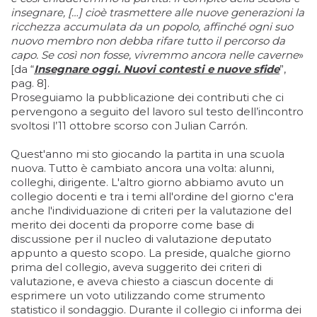
insegnare, […] cioè trasmettere alle nuove generazioni la
ricchezza accumulata da un popolo, affinché ogni suo
nuovo membro non debba rifare tutto il percorso da
capo. Se così non fosse, vivremmo ancora nelle caverne
»
[da “
Insegnare oggi. Nuovi contesti e nuove sfide
”,
pag. 8].
Proseguiamo la pubblicazione dei contributi che ci
pervengono a seguito del lavoro sul testo dell’incontro
svoltosi l’11 ottobre scorso con Julian Carrón.
Quest'anno mi sto giocando la partita in una scuola
nuova. Tutto è cambiato ancora una volta: alunni,
colleghi, dirigente. L'altro giorno abbiamo avuto un
collegio docenti e tra i temi all'ordine del giorno c'era
anche l'individuazione di criteri per la valutazione del
merito dei docenti da proporre come base di
discussione per il nucleo di valutazione deputato
appunto a questo scopo. La preside, qualche giorno
prima del collegio, aveva suggerito dei criteri di
valutazione, e aveva chiesto a ciascun docente di
esprimere un voto utilizzando come strumento
statistico il sondaggio. Durante il collegio ci informa dei