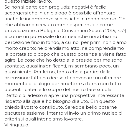
questo iniziale lavoro.
Se non si parte con pregiudizi negativi è facile
accorgersi che in un dialogo è possibile affrontare
anche le incombenze scolastiche in modo diverso. Ciò
che abbiamo ricevuto come esperienza e come
provocazione a Bologna [Convention Scuola 2015,
ndr
]
è come un potenziale di cui neanche noi abbiamo
percezione fino in fondo, a cui noi per primi non diamo
molto credito: ne prendiamo atto, ne comprendiamo
la portata solo dopo che questo potenziale viene fatto
agire. Le cose che ho detto alla preside per me sono
scontate, quasi insignificanti, mi sembrano poco, un
quasi niente. Per lei no, tanto che a partire dalla
discussione fatta ha deciso di convocare un ulteriore
momento di dialogo per rimettere a tema con tutti i
docenti i criteri e lo scopo del nostro fare scuola.
Detto ciò, adesso si apre una prospettiva interessante
rispetto alla quale ho bisogno di aiuto. E in questo
chiedo il vostro contributo. Sarebbe bello poterne
discutere assieme. Intanto vi invio un
primo nucleo di
criteri sui quali intendiamo lavorare
.
Vi ringrazio.