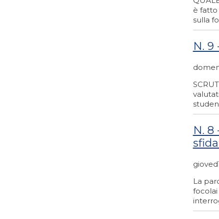
QUALE 
è fatt
sulla f
N. 9
domeni
SCRUTI
valuta
student
N. 8 
sfid
gioved
La par
focola
interrog