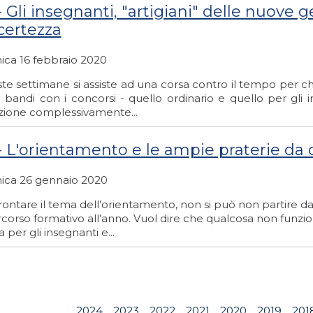
- Gli insegnanti, "artigiani" delle nuove
ncertezza
ca 16 febbraio 2020
te settimane si assiste ad una corsa contro il tempo per ch
 bandi con i concorsi - quello ordinario e quello per gli i
nzione complessivamente...
 - L'orientamento e le ampie praterie da 
ca 26 gennaio 2020
frontare il tema dell’orientamento, non si può non partire 
corso formativo all’anno. Vuol dire che qualcosa non funzi
a per gli insegnanti e...
2024
2023
2022
2021
2020
2019
201