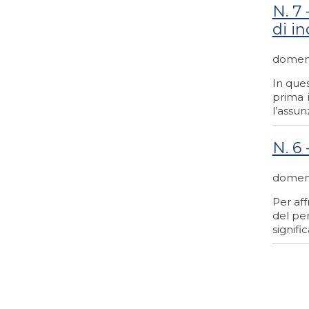
N. 7 
di i
domeni
In ques
prima i
l’assu
N. 6
domeni
Per af
del per
signific