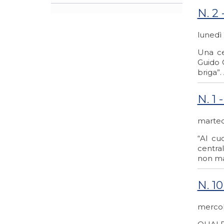
N. 2
lunedì
Una ce
Guido C
briga”. 
N. 1
marted
“Al cu
central
non mai
N. 1
mercol