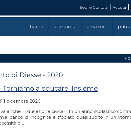
Sedi e Contatti
Accedi
home
chi siamo
area soci
pubbl
HO
unto di Diesse - 2020
 - Torniamo a educare. Insieme
ì 1 dicembre 2020
eva anche l’Educazione civica?” In un anno scolastico comin
a, carico di incognite e sfociato quasi subito in un ritorno 
cessità di...