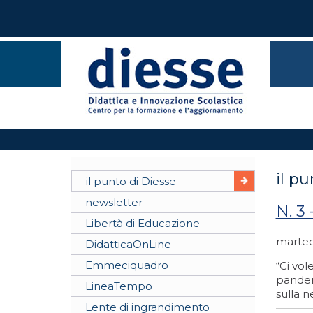
il p
il punto di Diesse
newsletter
N. 3
Libertà di Educazione
marted
DidatticaOnLine
Emmeciquadro
“Ci vol
pandemi
LineaTempo
sulla ne
Lente di ingrandimento