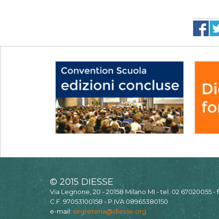
© 2015 DIESSE
Via Legnone, 20 - 20158 Milano MI - tel. 02 67020055 -
C.F. 97053100158 - P.IVA 08965380150
e-mail:
segreteria@diesse.org