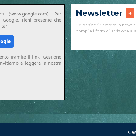
Newsletter
ti (www.google.com). Per
di Google. Tieni presente che
Se desideri ricevere la newsle
tari.
compila il form di iscrizione al s
oogle
nto tramite il link 'Gestione
invitiamo a leggere la nostra
Ges