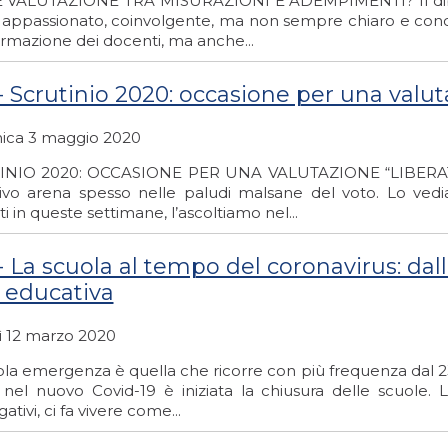
VALUTAZIONE TRA MISURAZIONI E ADEMPIMENTI? Il dibatti
o appassionato, coinvolgente, ma non sempre chiaro e conc
ormazione dei docenti, ma anche...
 - Scrutinio 2020: occasione per una valut
ca 3 maggio 2020
NIO 2020: OCCASIONE PER UNA VALUTAZIONE “LIBERATA” 
tivo arena spesso nelle paludi malsane del voto. Lo ved
i in queste settimane, l’ascoltiamo nel...
- La scuola al tempo del coronavirus: dall
a educativa
ì 12 marzo 2020
ola emergenza è quella che ricorre con più frequenza dal 
i nel nuovo Covid-19 è iniziata la chiusura delle scuole. 
ativi, ci fa vivere come...