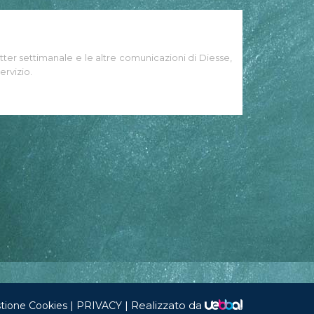
tter settimanale e le altre comunicazioni di Diesse,
ervizio.
|
|
Realizzato da
tione Cookies
PRIVACY