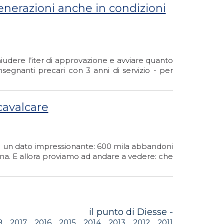
 generazioni anche in condizioni
iudere l’iter di approvazione e avviare quanto
nsegnanti precari con 3 anni di servizio - per
cavalcare
da un dato impressionante: 600 mila abbandoni
ona. E allora proviamo ad andare a vedere: che
il punto di Diesse -
8
2017
2016
2015
2014
2013
2012
2011