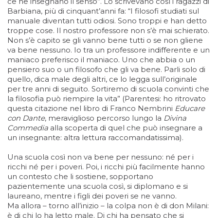
ce ne insegnano il senso”. Lo scrivevano così i ragazzi di
Barbiana, più di cinquant’anni fa: “I filosofi studiati sul
manuale diventan tutti odiosi. Sono troppi e han detto
troppe cose. Il nostro professore non s’è mai schierato.
Non s’è capito se gli vanno bene tutti o se non gliene
va bene nessuno. Io tra un professore indifferente e un
maniaco preferisco il maniaco. Uno che abbia o un
pensiero suo o un filosofo che gli va bene. Parli solo di
quello, dica male degli altri, ce lo legga sull’originale
per tre anni di seguito. Sortiremo di scuola convinti che
la filosofia può riempire la vita” (Parentesi: ho ritrovato
questa citazione nel libro di Franco Nembrini
Educare
con Dante
, meraviglioso percorso lungo la
Divina
Commedia
alla scoperta di quel che può insegnare a
un insegnante: altra lettura raccomandatissima).
Una scuola così non va bene per nessuno: né per i
ricchi né per i poveri. Poi, i ricchi più facilmente hanno
un contesto che li sostiene, sopportano
pazientemente una scuola così, si diplomano e si
laureano, mentre i figli dei poveri se ne vanno.
Ma allora – torno all’inizio – la colpa non è di don Milani:
è di chi lo ha letto male. Di chi ha pensato che si