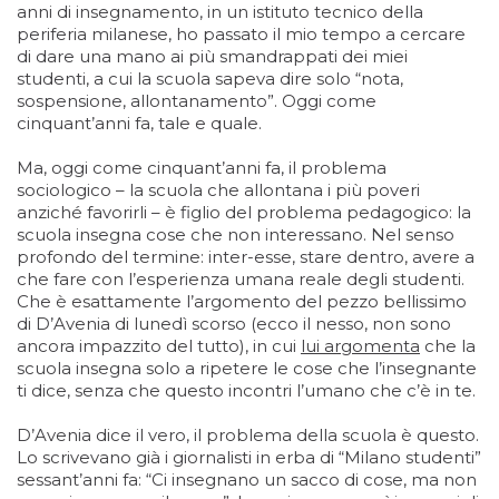
anni di insegnamento, in un istituto tecnico della
periferia milanese, ho passato il mio tempo a cercare
di dare una mano ai più smandrappati dei miei
studenti, a cui la scuola sapeva dire solo “nota,
sospensione, allontanamento”. Oggi come
cinquant’anni fa, tale e quale.
Ma, oggi come cinquant’anni fa, il problema
sociologico – la scuola che allontana i più poveri
anziché favorirli – è figlio del problema pedagogico: la
scuola insegna cose che non interessano. Nel senso
profondo del termine: inter-esse, stare dentro, avere a
che fare con l’esperienza umana reale degli studenti.
Che è esattamente l’argomento del pezzo bellissimo
di D’Avenia di lunedì scorso (ecco il nesso, non sono
ancora impazzito del tutto), in cui
lui argomenta
che la
scuola insegna solo a ripetere le cose che l’insegnante
ti dice, senza che questo incontri l’umano che c’è in te.
D’Avenia dice il vero, il problema della scuola è questo.
Lo scrivevano già i giornalisti in erba di “Milano studenti”
sessant’anni fa: “Ci insegnano un sacco di cose, ma non