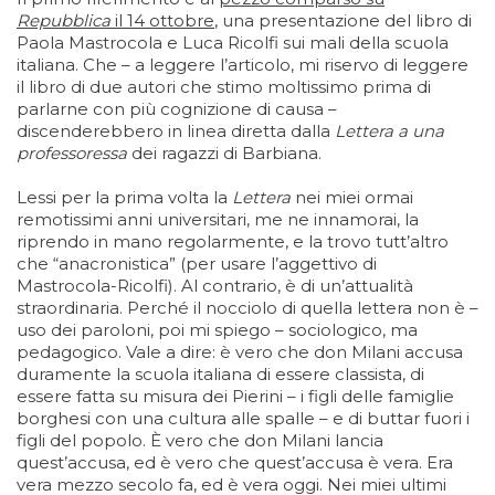
Repubblica
il 14 ottobre
, una presentazione del libro di
Paola Mastrocola e Luca Ricolfi sui mali della scuola
italiana. Che – a leggere l’articolo, mi riservo di leggere
il libro di due autori che stimo moltissimo prima di
parlarne con più cognizione di causa –
discenderebbero in linea diretta dalla
Lettera a una
professoressa
dei ragazzi di Barbiana.
Lessi per la prima volta la
Lettera
nei miei ormai
remotissimi anni universitari, me ne innamorai, la
riprendo in mano regolarmente, e la trovo tutt’altro
che “anacronistica” (per usare l’aggettivo di
Mastrocola-Ricolfi). Al contrario, è di un’attualità
straordinaria. Perché il nocciolo di quella lettera non è –
uso dei paroloni, poi mi spiego – sociologico, ma
pedagogico. Vale a dire: è vero che don Milani accusa
duramente la scuola italiana di essere classista, di
essere fatta su misura dei Pierini – i figli delle famiglie
borghesi con una cultura alle spalle – e di buttar fuori i
figli del popolo. È vero che don Milani lancia
quest’accusa, ed è vero che quest’accusa è vera. Era
vera mezzo secolo fa, ed è vera oggi. Nei miei ultimi