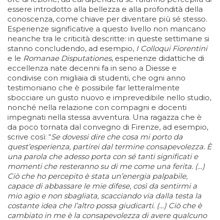
essere introdotto alla bellezza e alla profondità della
conoscenza, come chiave per diventare più sé stesso.
Esperienze significative a questo livello non mancano
neanche tra le criticità descritte: in queste settimane si
stanno concludendo, ad esempio,
I Colloqui Fiorentini
e le
Romanae Disputationes
, esperienze didattiche di
eccellenza nate decenni fa in seno a Diesse e
condivise con migliaia di studenti, che ogni anno
testimoniano che è possibile far letteralmente
sbocciare un gusto nuovo e imprevedibile nello studio,
nonché nella relazione con compagni e docenti
impegnati nella stessa avventura. Una ragazza che è
da poco tornata dal convegno di Firenze, ad esempio,
scrive così: “
Se dovessi dire che cosa mi porto da
quest’esperienza, partirei dal termine consapevolezza. È
una parola che adesso porta con sé tanti significati e
momenti che resteranno su di me come una ferita. (…)
Ciò che ho percepito è stata un’energia palpabile,
capace di abbassare le mie difese, così da sentirmi a
mio agio e non sbagliata, scacciando via dalla testa la
costante idea che l’altro possa giudicarti. (…) Ciò che è
cambiato in me è la consapevolezza di avere qualcuno