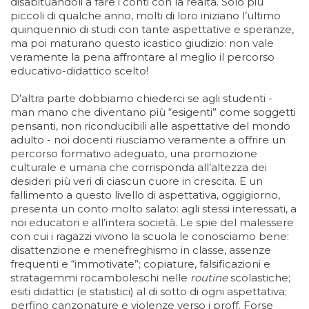
disabituandoli a fare i conti con la realtà. Solo più
piccoli di qualche anno, molti di loro iniziano l’ultimo
quinquennio di studi con tante aspettative e speranze,
ma poi maturano questo icastico giudizio: non vale
veramente la pena affrontare al meglio il percorso
educativo-didattico scelto!
D’altra parte dobbiamo chiederci se agli studenti -
man mano che diventano più “esigenti” come soggetti
pensanti, non riconducibili alle aspettative del mondo
adulto - noi docenti riusciamo veramente a offrire un
percorso formativo adeguato, una promozione
culturale e umana che corrisponda all’altezza dei
desideri più veri di ciascun cuore in crescita. E un
fallimento a questo livello di aspettativa, oggigiorno,
presenta un conto molto salato: agli stessi interessati, a
noi educatori e all’intera società. Le spie del malessere
con cui i ragazzi vivono la scuola le conosciamo bene:
disattenzione e menefreghismo in classe, assenze
frequenti e “immotivate”; copiature, falsificazioni e
stratagemmi rocamboleschi nelle
routine
scolastiche;
esiti didattici (e statistici) al di sotto di ogni aspettativa;
perfino canzonature e violenze verso i proff. Forse