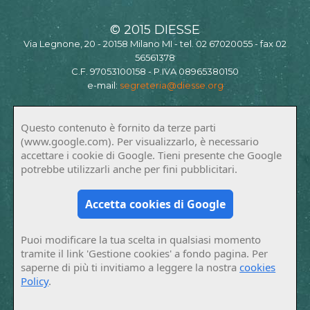
© 2015 DIESSE
Via Legnone, 20 - 20158 Milano MI - tel. 02 67020055 - fax 02
56561378
C.F. 97053100158 - P.IVA 08965380150
e-mail:
segreteria@diesse.org
Questo contenuto è fornito da terze parti
(www.google.com). Per visualizzarlo, è necessario
accettare i cookie di Google. Tieni presente che Google
potrebbe utilizzarli anche per fini pubblicitari.
Accetta cookies di Google
Puoi modificare la tua scelta in qualsiasi momento
tramite il link 'Gestione cookies' a fondo pagina. Per
saperne di più ti invitiamo a leggere la nostra
cookies
Policy
.