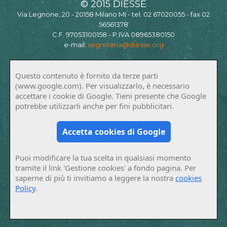
© 2015 DIESSE
Via Legnone, 20 - 20158 Milano MI - tel. 02 67020055 - fax 02
56561378
C.F. 97053100158 - P.IVA 08965380150
e-mail:
segreteria@diesse.org
Questo contenuto è fornito da terze parti
(www.google.com). Per visualizzarlo, è necessario
accettare i cookie di Google. Tieni presente che Google
potrebbe utilizzarli anche per fini pubblicitari.
Accetta cookies di Google
Puoi modificare la tua scelta in qualsiasi momento
tramite il link 'Gestione cookies' a fondo pagina. Per
saperne di più ti invitiamo a leggere la nostra
cookies
Policy
.