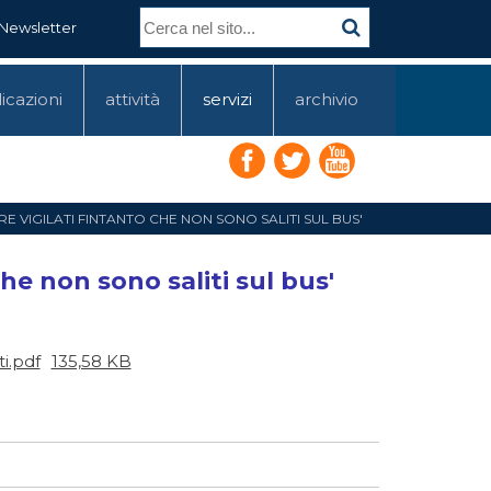
Newsletter
icazioni
attività
servizi
archivio
E VIGILATI FINTANTO CHE NON SONO SALITI SUL BUS'
che non sono saliti sul bus'
i.pdf
135,58 KB