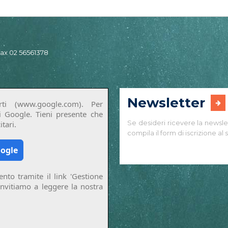
 fax 02 56561378
Newsletter
ti (www.google.com). Per
di Google. Tieni presente che
Se desideri ricevere la newsle
tari.
compila il form di iscrizione al s
oogle
nto tramite il link 'Gestione
invitiamo a leggere la nostra