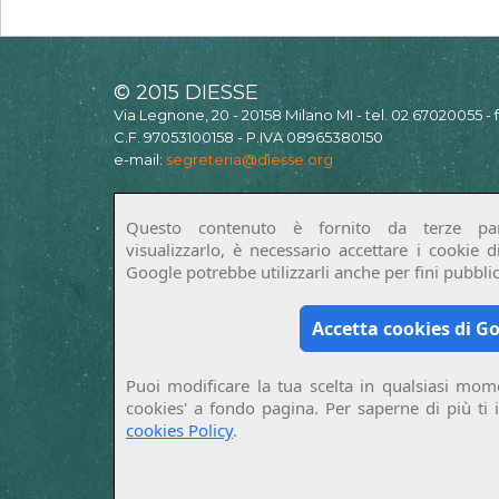
© 2015 DIESSE
Via Legnone, 20 - 20158 Milano MI - tel. 02 67020055 -
C.F. 97053100158 - P.IVA 08965380150
e-mail:
segreteria@diesse.org
Questo contenuto è fornito da terze par
visualizzarlo, è necessario accettare i cookie 
Google potrebbe utilizzarli anche per fini pubblici
Accetta cookies di G
Puoi modificare la tua scelta in qualsiasi mome
cookies' a fondo pagina. Per saperne di più ti 
cookies Policy
.