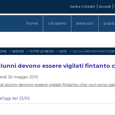
Sedi e Contatti
Accedi
home
chi siamo
area soci
pubbl
OME
SERVIZI
TUTTE LE NEWS
2010
'GLI ALUNNI DEVONO ESSER
 alunni devono essere vigilati fintanto 
edì 26 maggio 2010
gli-alunni-devono-essere-vigilati-fintanto-che-non-sono-salit
iaOggi del 25/05